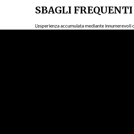
SBAGLI FREQUENTI
L’esperienza accumulata mediante innumerevoli 
principale sbaglio sta nell’inseguimento delle per
Non considerare le statistiche incluse:
lo pann
Cambiare sempre la strategia:
cambiare strate
Giocare privo di limiti di tempo:
sessioni estes
Concentrarsi unicamente sui fattori elevati:
q
Trascurare le funzioni di gioco responsabile:
OTTIMIZZAZIONE DELL’E
Tale corrente gioco incorpora meccanismi di ritor
parametri quali indice di successo per categoria 
la pratica ludica in un vissuto informata nella qu
L’interface configurabile consente di modificare l
sonore specifiche e settare scorciatoie per le bet