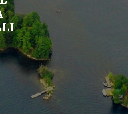
A
ALI