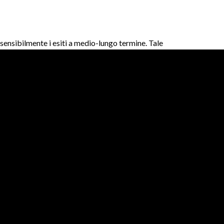
nsibilmente i esiti a medio-lungo termine. Tale
ca tattica.
 numerosi utenti omettono del tutto
imento del approccio selezionato
standard di decisione media
zionale minori
ali per un’esperienza sostenibile
L’utile sezione stats personali monitora
o nel tempo. Questi strumenti di analisi cambiano
e la rapidità delle sequenze, attivare alert
ng di gioco comodo e efficiente.