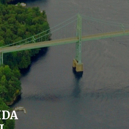
IDA
L