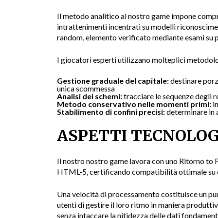
Il metodo analitico al nostro game impone compr
intrattenimenti incentrati su modelli riconosci
random, elemento verificato mediante esami su poo
I giocatori esperti utilizzano molteplici metodolo
Gestione graduale del capitale:
destinare porz
unica scommessa
Analisi dei schemi:
tracciare le sequenze degli re
Metodo conservativo nelle momenti primi:
in
Stabilimento di confini precisi:
determinare in an
ASPETTI TECNOLOG
Il nostro nostro game lavora con uno Ritorno to Pl
HTML-5, certificando compatibilità ottimale su d
Una velocità di processamento costituisce un punt
utenti di gestire il loro ritmo in maniera produt
senza intaccare la nitidezza delle dati fondamenta