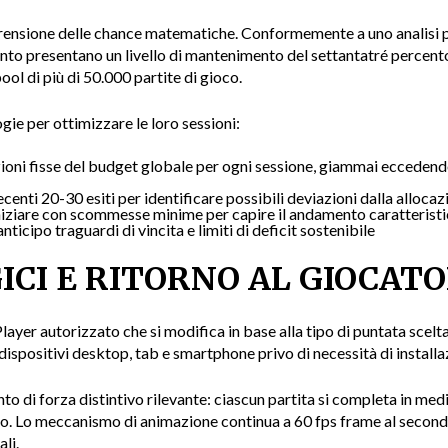
ensione delle chance matematiche. Conformemente a uno analisi pu
mento presentano un livello di mantenimento del settantatré perc
l di più di 50.000 partite di gioco.
gie per ottimizzare le loro sessioni:
ioni fisse del budget globale per ogni sessione, giammai eccedendo
centi 20-30 esiti per identificare possibili deviazioni dalla alloca
iziare con scommesse minime per capire il andamento caratteristic
ticipo traguardi di vincita e limiti di deficit sostenibile
ICI E RITORNO AL GIOCAT
ayer autorizzato che si modifica in base alla tipo di puntata scelt
ispositivi desktop, tab e smartphone privo di necessità di installa
o di forza distintivo rilevante: ciascun partita si completa in medi
tivo. Lo meccanismo di animazione continua a 60 fps frame al secon
li.