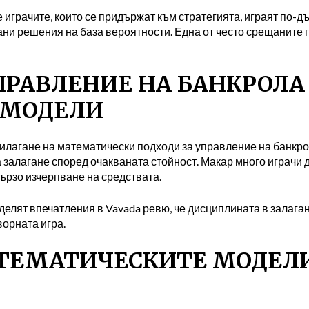
е играчите, които се придържат към стратегията, играят по-дъ
рани решения на база вероятности. Една от често срещаните 
ПРАВЛЕНИЕ НА БАНКРОЛА
 МОДЕЛИ
лагане на математически подходи за управление на банкрол. Е
 залагане според очакваната стойност. Макар много играчи д
ързо изчерпване на средствата.
оделят впечатления в
Vavada ревю
, че дисциплината в залага
ворната игра.
ТЕМАТИЧЕСКИТЕ МОДЕЛИ 