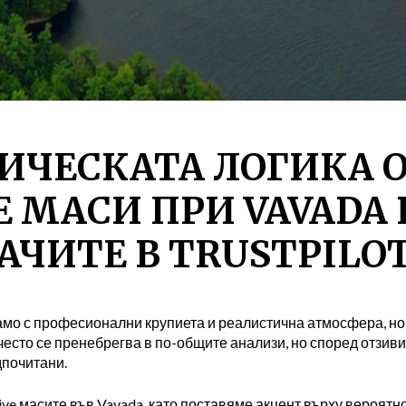
ИЧЕСКАТА ЛОГИКА 
E МАСИ ПРИ VAVADA
АЧИТЕ В TRUSTPILO
само с професионални крупиета и реалистична атмосфера, но
често се пренебрегва в по-общите анализи, но според отзиви 
дпочитани.
ive масите във Vavada, като поставяме акцент върху вероятн