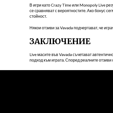
В игри като Crazy Time или Monopoly Live ре
се сравняват с вероятностите. Ако бонус се
стойност.
Някои отзиви за Vavada подчертават, че игра
ЗАКЛЮЧЕНИЕ
Live масите във Vavada съчетават автентич
подход към играта. Според реалните отзиви н
Независимо дали избирате рулетка, блекджек
лимити, анализирайте предимството на казино
‹ Chicken Road: Una Guida Essenziale Totale al 