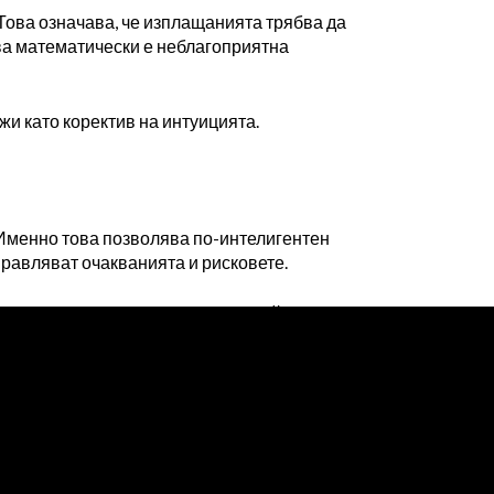
. Това означава, че изплащанията трябва да
ова математически е неблагоприятна
жи като коректив на интуицията.
 Именно това позволява по-интелигентен
управляват очакванията и рисковете.
 и в отговорното играене. Задавайте си
чение, а не начин за печалба.
Wino Casino site ›