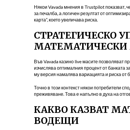
Някои Vavada мнения в Trustpilot показват, ч
за печалба, а логичен резултат от оптимизи
карта“, което увеличава риска.
СТРАТЕГИЧЕСКО У
МАТЕМАТИЧЕСКИ
Във Vavada казино live масите позволяват при
изчислява оптималния процент от банката за
му версия намалява вариацията и риска от б
Точно в този контекст някои потребители сп
преживяване. Това е напълно в духа на отго
КАКВО КАЗВАТ МА
ВОДЕЩИ