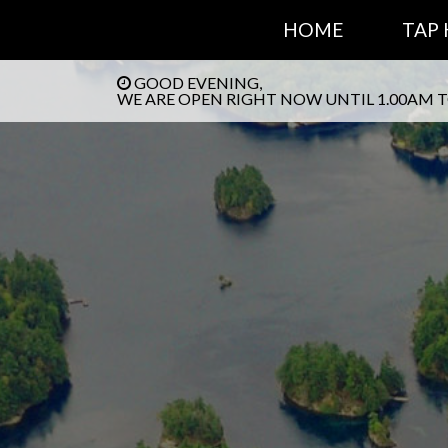
HOME
TAP
GOOD EVENING,
WE ARE OPEN RIGHT NOW UNTIL 1.00AM 