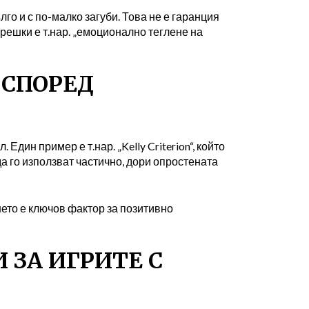
лго и с по-малко загуби. Това не е гаранция
грешки е т.нар. „емоционално теглене на
 СПОРЕД
дин пример е т.нар. „Kelly Criterion“, който
а го използват частично, дори опростената
нето е ключов фактор за позитивно
ЗА ИГРИТЕ С