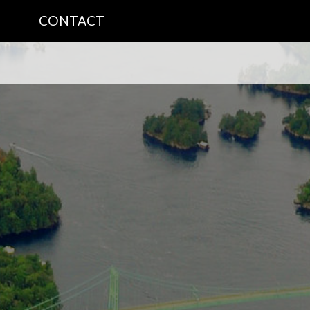
CONTACT