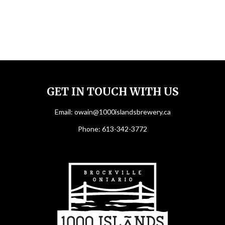
GET IN TOUCH WITH US
Email:
owain@1000islandsbrewery.ca
Phone:
613-342-3772