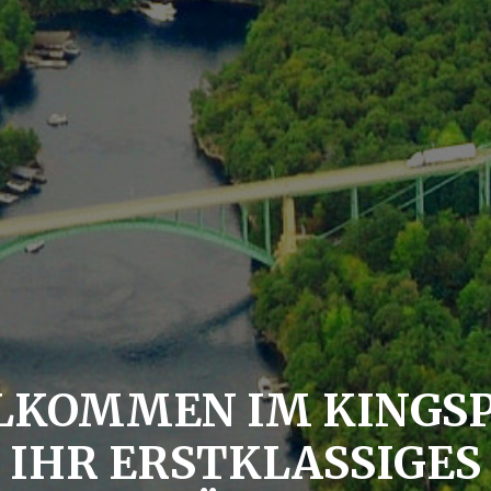
LKOMMEN IM KINGSP
IHR ERSTKLASSIGES