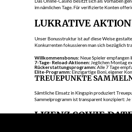
Das Online-Casino besitzt sich als Vorhaben ge
im nämlichen Tage. Für verifizierte Konten offer
LUKRATIVE AKTION
Unser Bonusstruktur ist auf diese Weise gestalt
Konkurrenten fokussieren man sich bezüglich tra
Willkommensbonus:
Neue Spieler empfangen i
7-Tage- Reload-Aktionen:
Jeglichen Montag exi
Rückerstattungsprogramm:
Alle 7 Tage empf
Elite-Programm:
Einzigartige Boni, eigener Ko
TREUEPUNKTE SAMMELN
Sämtliche Einsatz in Kingspin produziert Treuep
Sammelprogramm ist transparent konzipiert: Je 
LIZENZ SOWIE DAT
Dieses Casino agiert durch jener offiziellen Spi