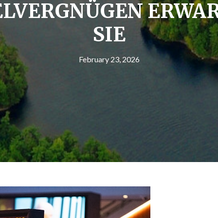
ELVERGNÜGEN ERWA
SIE
February 23, 2026