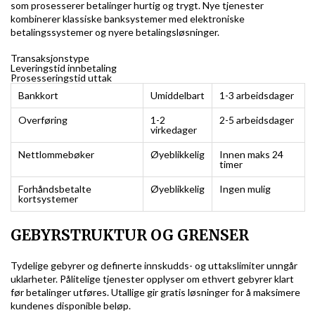
som prosesserer betalinger hurtig og trygt. Nye tjenester
kombinerer klassiske banksystemer med elektroniske
betalingssystemer og nyere betalingsløsninger.
Transaksjonstype
Leveringstid innbetaling
Prosesseringstid uttak
Bankkort
Umiddelbart
1-3 arbeidsdager
Overføring
1-2
2-5 arbeidsdager
virkedager
Nettlommebøker
Øyeblikkelig
Innen maks 24
timer
Forhåndsbetalte
Øyeblikkelig
Ingen mulig
kortsystemer
GEBYRSTRUKTUR OG GRENSER
Tydelige gebyrer og definerte innskudds- og uttakslimiter unngår
uklarheter. Pålitelige tjenester opplyser om ethvert gebyrer klart
før betalinger utføres. Utallige gir gratis løsninger for å maksimere
kundenes disponible beløp.