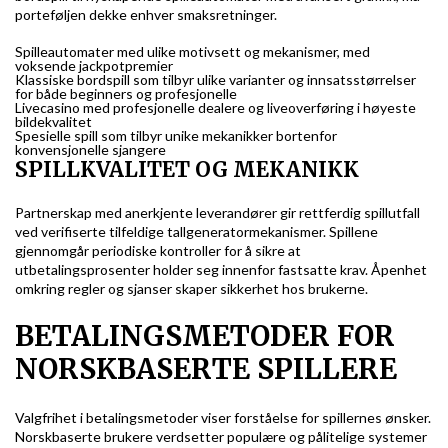
porteføljen dekke enhver smaksretninger.
Spilleautomater med ulike motivsett og mekanismer, med
voksende jackpotpremier
Klassiske bordspill som tilbyr ulike varianter og innsatsstørrelser
for både beginners og profesjonelle
Livecasino med profesjonelle dealere og liveoverføring i høyeste
bildekvalitet
Spesielle spill som tilbyr unike mekanikker bortenfor
konvensjonelle sjangere
SPILLKVALITET OG MEKANIKK
Partnerskap med anerkjente leverandører gir rettferdig spillutfall
ved verifiserte tilfeldige tallgeneratormekanismer. Spillene
gjennomgår periodiske kontroller for å sikre at
utbetalingsprosenter holder seg innenfor fastsatte krav. Åpenhet
omkring regler og sjanser skaper sikkerhet hos brukerne.
BETALINGSMETODER FOR
NORSKBASERTE SPILLERE
Valgfrihet i betalingsmetoder viser forståelse for spillernes ønsker.
Norskbaserte brukere verdsetter populære og pålitelige systemer