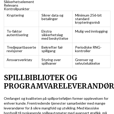
Sikkerhetselement
Relevans
Kontrollpunkter
Kryptering
Sikrer data og
Minimum 256-bit
betalinger
standard
krypteringsnivå
To-faktor
Ekstra
Mulig ved innlogging
autentisering
sikkerhetslag
med beskyttelse
Tredjepartbaserte
Bekrefter fair
Periodiske RNG-
revisjoner
spillgang
kontroller
Ansvarsverktøy
Styring over
Grenser og
spillvaner
selvutelukkelse
SPILLBIBLIOTEK OG
PROGRAMVARELEVERANDØR
Omfanget og kvaliteten på spillporteføljen former opplevelsen for
enhver kunde. Fremtredende tjenester samarbeider med mange
leverandører for å sikre mangfold og utvikling. Med klassiske
bordspill til nyskapende spilleautomater med avansert grafikk, må