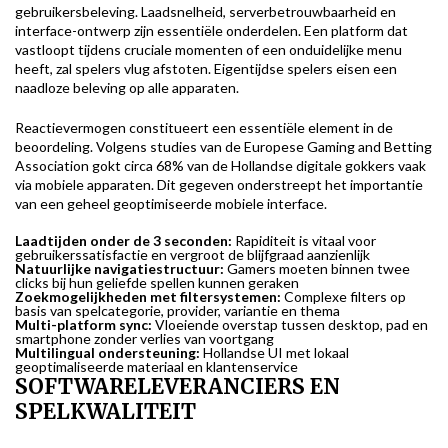
gebruikersbeleving. Laadsnelheid, serverbetrouwbaarheid en
interface-ontwerp zijn essentiële onderdelen. Een platform dat
vastloopt tijdens cruciale momenten of een onduidelijke menu
heeft, zal spelers vlug afstoten. Eigentijdse spelers eisen een
naadloze beleving op alle apparaten.
Reactievermogen constitueert een essentiële element in de
beoordeling. Volgens studies van de Europese Gaming and Betting
Association gokt circa 68% van de Hollandse digitale gokkers vaak
via mobiele apparaten. Dit gegeven onderstreept het importantie
van een geheel geoptimiseerde mobiele interface.
Laadtijden onder de 3 seconden:
Rapiditeit is vitaal voor
gebruikerssatisfactie en vergroot de blijfgraad aanzienlijk
Natuurlijke navigatiestructuur:
Gamers moeten binnen twee
clicks bij hun geliefde spellen kunnen geraken
Zoekmogelijkheden met filtersystemen:
Complexe filters op
basis van spelcategorie, provider, variantie en thema
Multi-platform sync:
Vloeiende overstap tussen desktop, pad en
smartphone zonder verlies van voortgang
Multilingual ondersteuning:
Hollandse UI met lokaal
geoptimaliseerde materiaal en klantenservice
SOFTWARELEVERANCIERS EN
SPELKWALITEIT