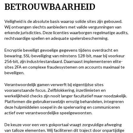
BETROUWBAARHEID
Veiligheid is de absolute basis waarop solide sites zijn gebouwd.
Wij ontvangen slechts aanbieders met valide vergunningen van
erkende jurisdicties. Deze licenties waarborgen regelmatige audits,
rechtvaardige spellen en adequate spelersbescherming.
Encryptie beveiligt gevoelige gegevens tijdens overdracht en
bewaring. SSL-beveiliging van minstens 128-bit, maar bij voorkeur
256-bit, zijn industriestandaard. Daarnaast implementeren elite-
sites 2FA en complexe fraudesystemen om accounts maximaal te
beveiligen.
Verantwoordelijk gamen verwerft bij eigentijdse sites
vooraanstaande focus. Zelfblokkering, inzetlimieten en
werkelijkheid checks zijn nooit langer facultatief maar noodzakelijk.
Platformen die gebruikerswelzijn ernstig behandelen, integreren
deze hulpmiddelen soepel in de spelervaring en communiceren
actief over verantwoordelijke speelgewoonten.
De keuze voor een vers gokportaal vraagt zorgvuldige afweging
van talloze elementen. Wij faciliteren dit traject door onpartijdige