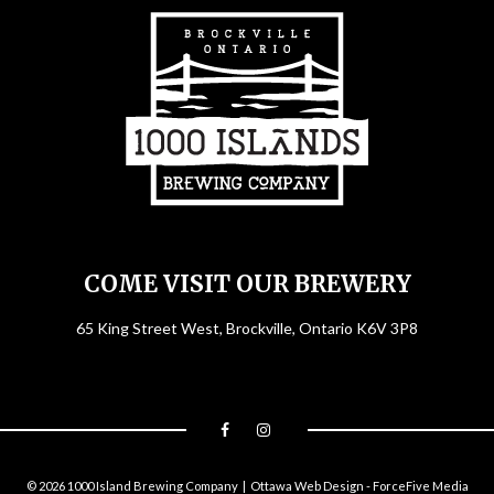
COME VISIT OUR BREWERY
65 King Street West, Brockville, Ontario K6V 3P8
© 2026 1000 Island Brewing Company |
Ottawa Web Design
-
ForceFive Media