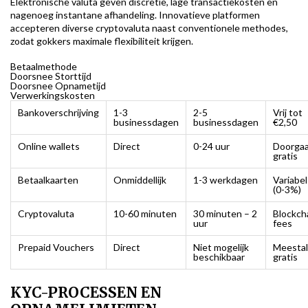
Elektronische valuta geven discretie, lage transactiekosten en
nagenoeg instantane afhandeling. Innovatieve platformen
accepteren diverse cryptovaluta naast conventionele methodes,
zodat gokkers maximale flexibiliteit krijgen.
Betaalmethode
Doorsnee Storttijd
Doorsnee Opnametijd
Verwerkingskosten
Bankoverschrijving
1-3
2-5
Vrij tot
businessdagen
businessdagen
€2,50
Online wallets
Direct
0-24 uur
Doorga
gratis
Betaalkaarten
Onmiddellijk
1-3 werkdagen
Variabel
(0-3%)
Cryptovaluta
10-60 minuten
30 minuten – 2
Blockch
uur
fees
Prepaid Vouchers
Direct
Niet mogelijk
Meestal
beschikbaar
gratis
KYC-PROCESSEN EN