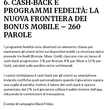
6. CASH‑BACK E
PROGRAMMI FEDELTÀ: LA
NUOVA FRONTIERA DEI
BONUS MOBILE – 260
PAROLE
I programmi fedeltà sono diventati un elemento chiave per
mantenere gli utenti attivi sui dispositivi mobili. La struttura tipica
prevede tre livelli (Bronze, Silver, Gold), ciascuno con un tasso di
cash‑back progressivo: 5 % per Bronze, 8 % per Silver e 12 % per
Gold, calcolati sulle perdite nette settimanali.
I casinò ottimizzano il cash‑back per gli utenti su smartphone
inviando notifiche push personalizzate quando il giocatore supera
una soglia di perdita. Inoltre, il valore del cash‑back è spesso
aumentato del 2 % se il giocatore utilizza il wallet interno dell’app,
riducendo le commissioni di transazione.
Esempi di campagne Black Friday: