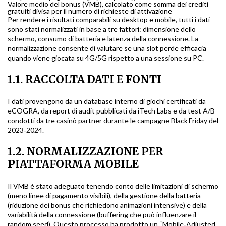
Valore medio del bonus (VMB), calcolato come somma dei crediti
gratuiti divisa per il numero di richieste di attivazione
Per rendere i risultati comparabili su desktop e mobile, tutti i dati
sono stati normalizzati in base a tre fattori: dimensione dello
schermo, consumo di batteria e latenza della connessione. La
normalizzazione consente di valutare se una slot perde efficacia
quando viene giocata su 4G/5G rispetto a una sessione su PC.
1.1. RACCOLTA DATI E FONTI
I dati provengono da un database interno di giochi certificati da
eCOGRA, da report di audit pubblicati da iTech Labs e da test A/B
condotti da tre casinò partner durante le campagne Black Friday del
2023‑2024.
1.2. NORMALIZZAZIONE PER
PIATTAFORMA MOBILE
Il VMB è stato adeguato tenendo conto delle limitazioni di schermo
(meno linee di pagamento visibili), della gestione della batteria
(riduzione dei bonus che richiedono animazioni intensive) e della
variabilità della connessione (buffering che può influenzare il
random seed). Questo processo ha prodotto un “Mobile‑Adjusted