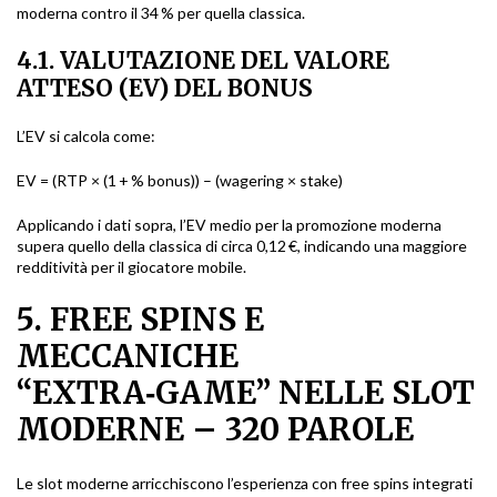
moderna contro il 34 % per quella classica.
4.1. VALUTAZIONE DEL VALORE
ATTESO (EV) DEL BONUS
L’EV si calcola come:
EV = (RTP × (1 + % bonus)) – (wagering × stake)
Applicando i dati sopra, l’EV medio per la promozione moderna
supera quello della classica di circa 0,12 €, indicando una maggiore
redditività per il giocatore mobile.
5. FREE SPINS E
MECCANICHE
“EXTRA‑GAME” NELLE SLOT
MODERNE – 320 PAROLE
Le slot moderne arricchiscono l’esperienza con free spins integrati