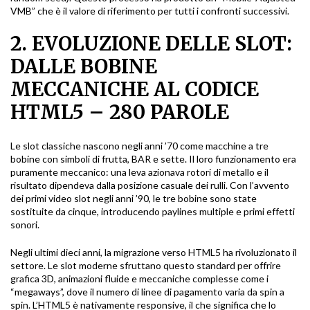
VMB” che è il valore di riferimento per tutti i confronti successivi.
2. EVOLUZIONE DELLE SLOT:
DALLE BOBINE
MECCANICHE AL CODICE
HTML5 – 280 PAROLE
Le slot classiche nascono negli anni ’70 come macchine a tre
bobine con simboli di frutta, BAR e sette. Il loro funzionamento era
puramente meccanico: una leva azionava rotori di metallo e il
risultato dipendeva dalla posizione casuale dei rulli. Con l’avvento
dei primi video slot negli anni ’90, le tre bobine sono state
sostituite da cinque, introducendo paylines multiple e primi effetti
sonori.
Negli ultimi dieci anni, la migrazione verso HTML5 ha rivoluzionato il
settore. Le slot moderne sfruttano questo standard per offrire
grafica 3D, animazioni fluide e meccaniche complesse come i
“megaways”, dove il numero di linee di pagamento varia da spin a
spin. L’HTML5 è nativamente responsive, il che significa che lo