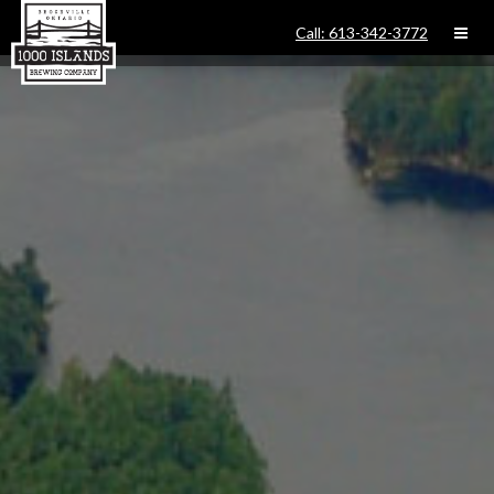
Call: 613-342-3772