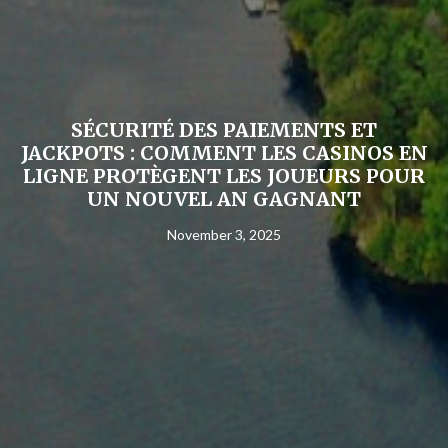
SÉCURITÉ DES PAIEMENTS ET
JACKPOTS : COMMENT LES CASINOS EN
LIGNE PROTÈGENT LES JOUEURS POUR
UN NOUVEL AN GAGNANT
November 3, 2025