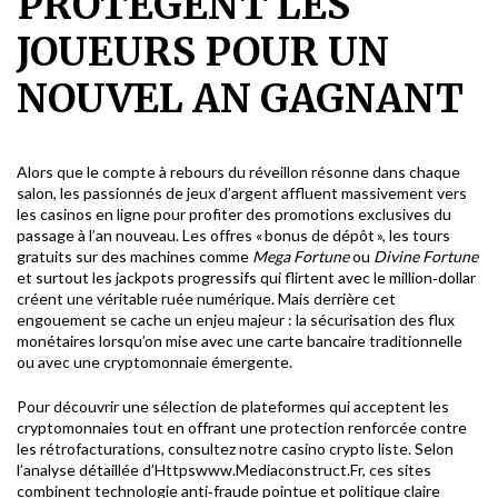
PROTÈGENT LES
JOUEURS POUR UN
NOUVEL AN GAGNANT
Alors que le compte à rebours du réveillon résonne dans chaque
salon, les passionnés de jeux d’argent affluent massivement vers
les casinos en ligne pour profiter des promotions exclusives du
passage à l’an nouveau. Les offres « bonus de dépôt », les tours
gratuits sur des machines comme
Mega Fortune
ou
Divine Fortune
et surtout les jackpots progressifs qui flirtent avec le million‑dollar
créent une véritable ruée numérique. Mais derrière cet
engouement se cache un enjeu majeur : la sécurisation des flux
monétaires lorsqu’on mise avec une carte bancaire traditionnelle
ou avec une cryptomonnaie émergente.
Pour découvrir une sélection de plateformes qui acceptent les
cryptomonnaies tout en offrant une protection renforcée contre
les rétrofacturations, consultez notre
casino crypto liste
. Selon
l’analyse détaillée d’Httpswww.Mediaconstruct.Fr, ces sites
combinent technologie anti‑fraude pointue et politique claire