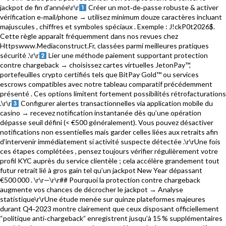
jackpot de fin d’année\r\r
Créer un mot‑de‑passe robuste & activer
vérification e‑mail/phone → utilisez minimum douze caractères incluant
majuscules , chiffres et symboles spéciaux . Exemple :
J!ckP0t2026$
.
Cette règle apparaît fréquemment dans nos revues chez
Httpswww.Mediaconstruct.Fr, classées parmi meilleures pratiques
sécurité .\r\r
Lier une méthode paiement supportant protection
contre chargeback → choisissez cartes virtuelles JetonPay™,
portefeuilles crypto certifiés tels que BitPay Gold™ ou services
escrows compatibles avec notre tableau comparatif précédemment
présenté . Ces options limitent fortement possibilités rétrofacturations
.\r\r
Configurer alertes transactionnelles via application mobile du
casino → recevez notification instantanée dès qu’une opération
dépasse seuil défini (< €500 généralement). Vous pouvez désactiver
notifications non essentielles mais garder celles liées aux retraits afin
d’intervenir immédiatement si activité suspecte détectée .\r\rUne fois
ces étapes complétées , pensez toujours vérifier régulièrement votre
profil KYC auprès du service clientèle ; cela accélère grandement tout
futur retrait lié à gros gain tel qu’un jackpot New Year dépassant
€500 000 . \r\r—\r\r## Pourquoi la protection contre chargeback
augmente vos chances de décrocher le jackpot → Analyse
statistique\r\rUne étude menée sur quinze plateformes majeures
durant Q4‑2023 montre clairement que ceux disposant officiellement
“politique anti‑chargeback” enregistrent jusqu’à 15 % supplémentaires