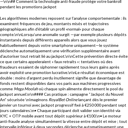
—\n\n## Comment la technologie anti‑fraude protège votre bankroll
pendant les promotions jackpot
Les algorithmes modernes reposent sur l’analyse comportementale : ils
examinent fréquences de jeu, montants misés et trajectoires
géographiques afin d’établir un profil «normal» pour chaque
compte.\n\nLorsqu’une anomalie surgit —par exemple plusieurs dépôts
instantanés depuis différents appareils alors que vous jouez
habituellement depuis votre smartphone uniquement—le système
déclenche automatiquement une vérification supplémentaire avant
d’autoriser tout retrait lié au jackpot.\n\nCette prévention directe évite
ce que certains appeleraient « faux retraits »: tentatives où des
fraudeurs essaient de siphonner rapidement tous leurs gains après
avoir exploité une promotion lucrative.\n\nLe résultat économique est
double : moins d’argent perdu inutilement signifie que davantage de
fonds restent disponibles dans vos paris aux machines progressives
comme
Mega Moolah
où chaque spin alimente directement le pool du
jackpot annuel.\n\n#### Cas pratique : campagne “Jackpot du Nouvel
An” sécurisée \nImaginons
RoyalBet Online
lançant dès le premier
janvier un tournoi avec jackpot progressif fixé à €250 000 pendant sept
jours calendaires.\n• Chaque participant doit valider son identité via
KYC + OTP mobile avant tout dépôt supérieur à €100.\n• Le moteur
anti‑fraude analyse simultanément la vitesse entre dépôt et mise ; tout
intervalle inférieur à deux secondes déclenche automatiquement une