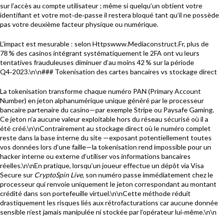
sur l’accès au compte utilisateur ; même si quelqu’un obtient votre
identifiant et votre mot‑de‑passe il restera bloqué tant qu’il ne possède
pas votre deuxième facteur physique ou numérique.
L’impact est mesurable : selon Httpswww.Mediaconstruct.Fr, plus de
78 % des casinos intégrant systématiquement le 2FA ont vu leurs
tentatives frauduleuses diminuer d’au moins 42 % sur la période
Q4‑2023.\n\n### Tokenisation des cartes bancaires vs stockage direct
La tokenisation transforme chaque numéro PAN (Primary Account
Number) en jeton alphanumérique unique généré par le processeur
bancaire partenaire du casino—par exemple Stripe ou Paysafe Gaming.
Ce jeton n’a aucune valeur exploitable hors du réseau sécurisé où il a
été créé.\n\nContrairement au stockage direct où le numéro complet
reste dans la base interne du site —exposant potentiellement toutes
vos données lors d’une faille—la tokenisation rend impossible pour un
hacker interne ou externe d’utiliser vos informations bancaires
réelles.\n\nEn pratique, lorsqu’un joueur effectue un dépôt via Visa
Secure sur
CryptoSpin Live
, son numéro passe immédiatement chez le
processeur qui renvoie uniquement le jeton correspondant au montant
crédité dans son portefeuille virtuel.\n\nCette méthode réduit
drastiquement les risques liés aux rétrofacturations car aucune donnée
sensible n’est jamais manipulée ni stockée par l’opérateur lui‑même.\n\n