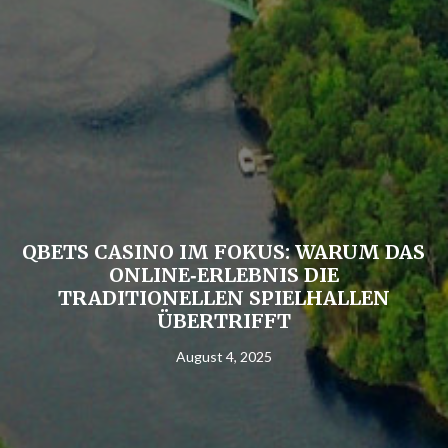
QBETS CASINO IM FOKUS: WARUM DAS
ONLINE‑ERLEBNIS DIE
TRADITIONELLEN SPIELHALLEN
ÜBERTRIFFT
August 4, 2025