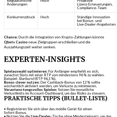
Regulatorische
Hoch
Proaktive
Änderungen
Lizenz‑Erneuerungen,
Compliance‑Team
Konkurrenzdruck
Hoch
Ständige Innovation
bei Bonus‑ und
Live‑Dealer‑Angeboten
Chance:
Durch die Integration von Krypto‑Zahlungen könnte
Qbets Casino
neue Zielgruppen erschließen und die
Auszahlungszeit weiter senken.
EXPERTEN‑INSIGHTS
Spielauswahl optimieren:
Für Anfänger empfiehlt es sich,
zunächst Slots mit einer RTP von mindestens 96 % zu wählen.
Beispiel:
Starburst
(RTP 96,1 %).
Bonus clever nutzen:
Der Cashback‑Bonus von 12 % sollte
wöchentlich aktiviert werden, um Verluste zu minimieren.
Verantwortungsvolles Spielen:
Setzen Sie monatliche
Verlustlimits im Account‑Dashboard, um das Risiko zu steuern.
PRAKTISCHE TIPPS (BULLET‑LISTE)
• Registrieren Sie sich über das mobile Gerät für einen
Sofort‑Bonus.
• Nutzen Sie die
Live‑Dealer
‑Tische ohne Mindesteinsatz, um das