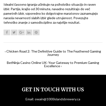
Idealni časovno igranja učinkuje na psihološko situacijo in raven
izbir. Partije, krajšo od 30 minute, navadno rezultirajo do več
pametnih izbir, vzporedno ko dolgotrajne maratonov zaznamujejo
narasla nevarnosti slabih izbir glede utrujenost. Povezujte
tehnoško znanje z samodisciplino za najvišje rezultat.
‹ Chicken Road 2: The Definitive Guide to The Feathered Gaming
Journey
BetNinja Casino Online UK: Your Gateway to Premium Gaming
Excellence ›
GET IN TOUCH WITH US
Email:
owain@1000islandsbrewery.ca