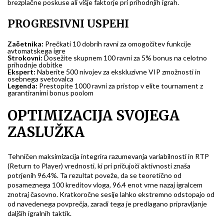
brezplačne poskuse ali višje faktorje pri prihodnjih igrah.
PROGRESIVNI USPEHI
Začetnika:
Prečkati 10 dobrih ravni za omogočitev funkcije
avtomatskega igre
Strokovni:
Dosežite skupnem 100 ravni za 5% bonus na celotno
prihodnje dobitke
Ekspert:
Naberite 500 nivojev za ekskluzivne VIP zmožnosti in
osebnega svetovalca
Legenda:
Prestopite 1000 ravni za pristop v elite tournament z
garantiranimi bonus poolom
OPTIMIZACIJA SVOJEGA
ZASLUŽKA
Tehničen maksimizacija integrira razumevanja variabilnosti in RTP
(Return to Player) vrednosti, ki pri pričujoči aktivnosti znaša
potrjenih 96.4%. Ta rezultat poveže, da se teoretično od
posameznega 100 kreditov vloga, 96.4 enot vrne nazaj igralcem
znotraj časovno. Kratkoročne sesije lahko ekstremno odstopajo od
od navedenega povprečja, zaradi tega je predlagano pripravljanje
daljših igralnih taktik.