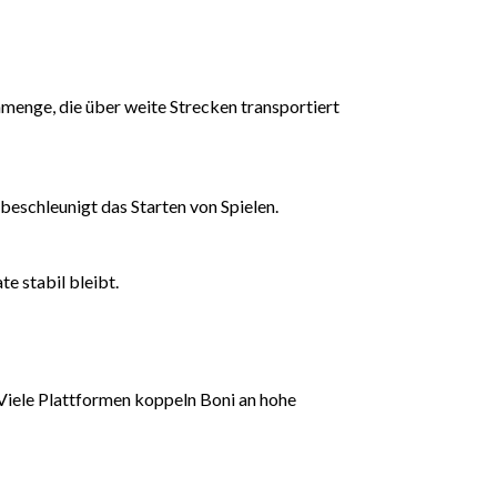
nmenge, die über weite Strecken transportiert
beschleunigt das Starten von Spielen.
e stabil bleibt.
 Viele Plattformen koppeln Boni an hohe