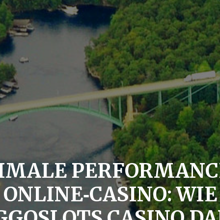
IMALE PERFORMANC
ONLINE‑CASINO: WIE
GGOSLOTS CASINO D