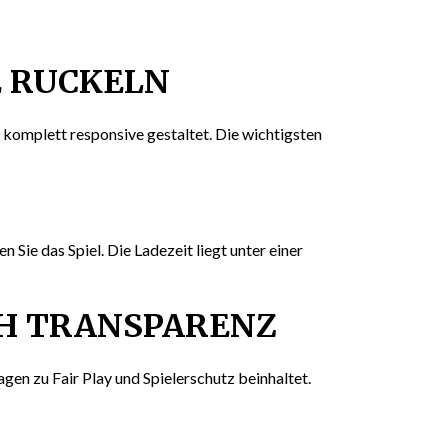
E RUCKELN
 komplett responsive gestaltet. Die wichtigsten
 Sie das Spiel. Die Ladezeit liegt unter einer
CH TRANSPARENZ
agen zu Fair Play und Spielerschutz beinhaltet.