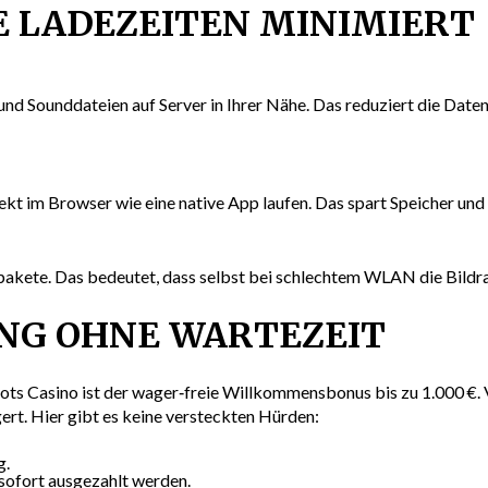
IE LADEZEITEN MINIMIERT
und Sounddateien auf Server in Ihrer Nähe. Das reduziert die Date
t im Browser wie eine native App laufen. Das spart Speicher und 
pakete. Das bedeutet, dass selbst bei schlechtem WLAN die Bildrat
NG OHNE WARTEZEIT
ots Casino ist der wager‑freie Willkommensbonus bis zu 1.000 €.
t. Hier gibt es keine versteckten Hürden:
g.
ofort ausgezahlt werden.