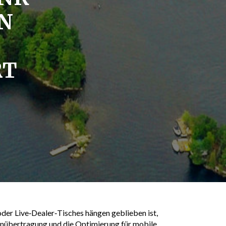
N
RT
oder Live‑Dealer‑Tisches hängen geblieben ist,
atenübertragung und die Optimierung für mobile