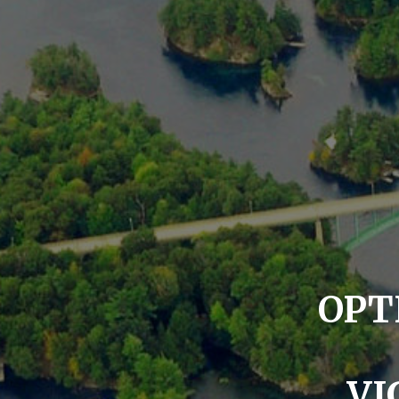
OPT
VI