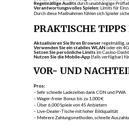
Regelmäßige Audits
durch unabhängige Prüfla
Verantwortungsvolles Spielen
: Limits für Ei
Durch diese Maßnahmen fühlen sich Spieler sicher
PRAKTISCHE TIPPS
Aktualisieren Sie Ihren Browser
regelmäßig, um
Verwenden Sie ein stabiles WLAN
oder ein 4G
Setzen Sie persönliche Limits
im Casino‑Dashb
Nutzen Sie die Mobile‑App
(falls verfügbar) fü
VOR- UND NACHTEI
Pros:
– Sehr schnelle Ladezeiten dank CDN und PWA
– Wager‑freier Bonus bis zu 1.000 €
– Über 6.000 Spiele von 45 Anbietern
– Live‑Dealer‑Tische mit hoher Bildqualität
– Mehrere Zahlungsmethoden, schnelle Auszahl