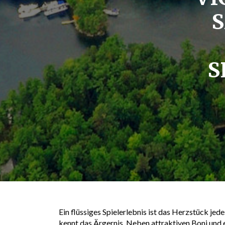
S
Ein flüssiges Spielerlebnis ist das Herzstück je
kennt das Ärgernis. Neben attraktiven Boni und 