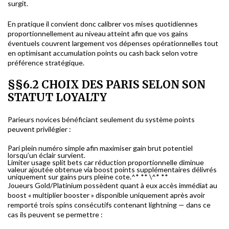
surgit.
En pratique il convient donc calibrer vos mises quotidiennes
proportionnellement au niveau atteint afin que vos gains
éventuels couvrent largement vos dépenses opérationnelles tout
en optimisant accumulation points ou cash back selon votre
préférence stratégique.
§§6.2 CHOIX DES PARIS SELON SON
STATUT LOYALTY
Parieurs novices bénéficiant seulement du système points
peuvent privilégier :
Pari plein numéro simple afin maximiser gain brut potentiel
lorsqu’un éclair survient.
Limiter usage split bets car réduction proportionnelle diminue
valeur ajoutée obtenue via boost points supplémentaires délivrés
uniquement sur gains purs pleine cote.^* ** \^* **
Joueurs Gold/Platinium possèdent quant à eux accès immédiat au
boost « multiplier booster » disponible uniquement après avoir
remporté trois spins consécutifs contenant lightning — dans ce
cas ils peuvent se permettre :