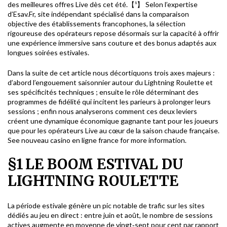
des meilleures offres Live dès cet été.【¹】 Selon l’expertise
d’Esav.Fr, site indépendant spécialisé dans la comparaison
objective des établissements francophones, la sélection
rigoureuse des opérateurs repose désormais sur la capacité à offrir
une expérience immersive sans couture et des bonus adaptés aux
longues soirées estivales.
Dans la suite de cet article nous décortiquons trois axes majeurs :
d’abord l’engouement saisonnier autour du Lightning Roulette et
ses spécificités techniques ; ensuite le rôle déterminant des
programmes de fidélité qui incitent les parieurs à prolonger leurs
sessions ; enfin nous analyserons comment ces deux leviers
créent une dynamique économique gagnante tant pour les joueurs
que pour les opérateurs Live au cœur de la saison chaude française.
See
nouveau casino en ligne france
for more information.
§1 LE BOOM ESTIVAL DU
LIGHTNING ROULETTE
La période estivale génère un pic notable de trafic sur les sites
dédiés au jeu en direct : entre juin et août, le nombre de sessions
actives augmente en moyenne de vingt‑sept pour cent par rapport