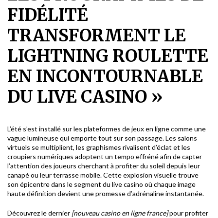
FIDÉLITÉ
TRANSFORMENT LE
LIGHTNING ROULETTE
EN INCONTOURNABLE
DU LIVE CASINO »
L’été s’est installé sur les plateformes de jeux en ligne comme une
vague lumineuse qui emporte tout sur son passage. Les salons
virtuels se multiplient, les graphismes rivalisent d’éclat et les
croupiers numériques adoptent un tempo effréné afin de capter
l’attention des joueurs cherchant à profiter du soleil depuis leur
canapé ou leur terrasse mobile. Cette explosion visuelle trouve
son épicentre dans le segment du live casino où chaque image
haute définition devient une promesse d’adrénaline instantanée.
Découvrez le dernier
[nouveau casino en ligne france]
pour profiter