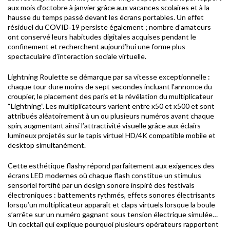
aux mois d’octobre à janvier grâce aux vacances scolaires et à la
hausse du temps passé devant les écrans portables. Un effet
résiduel du COVID‑19 persiste également ; nombre d’amateurs
ont conservé leurs habitudes digitales acquises pendant le
confinement et recherchent aujourd’hui une forme plus
spectaculaire d’interaction sociale virtuelle.
Lightning Roulette se démarque par sa vitesse exceptionnelle :
chaque tour dure moins de sept secondes incluant l’annonce du
croupier, le placement des paris et la révélation du multiplicateur
“Lightning”. Les multiplicateurs varient entre x50 et x500 et sont
attribués aléatoirement à un ou plusieurs numéros avant chaque
spin, augmentant ainsi l’attractivité visuelle grâce aux éclairs
lumineux projetés sur le tapis virtuel HD/4K compatible mobile et
desktop simultanément.
Cette esthétique flashy répond parfaitement aux exigences des
écrans LED modernes où chaque flash constitue un stimulus
sensoriel fortifié par un design sonore inspiré des festivals
électroniques : battements rythmés, effets sonores électrisants
lorsqu’un multiplicateur apparaît et claps virtuels lorsque la boule
s’arrête sur un numéro gagnant sous tension électrique simulée…
Un cocktail qui explique pourquoi plusieurs opérateurs rapportent