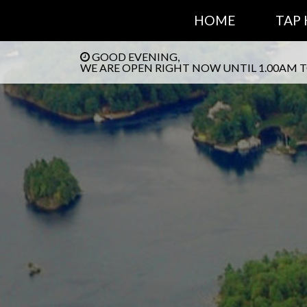
HOME
TAP
GOOD EVENING,
WE ARE OPEN RIGHT NOW UNTIL 1.00AM 