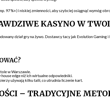
np. 97 %+) i niskiej zmienności, aby szybciej osiągnąć wymóg obro
RAWDZIWE KASYNO W TWOI
owany dział gry na żywo. Dostawcy tacy jak Evolution Gaming i 
BOWAĆ?
 stole w Warszawie.
 house edge niż ich wirtualne odpowiedniki.
zy używają kilku talii, co utrudnia liczenie kart.
OŚCI – TRADYCYJNE METOD