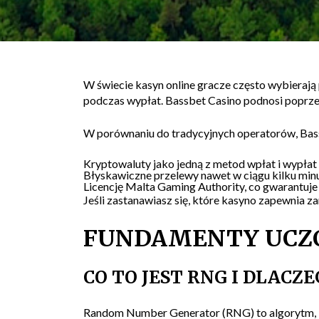
W świecie kasyn online gracze często wybierają 
podczas wypłat. Bassbet Casino podnosi poprze
W porównaniu do tradycyjnych operatorów, Bass
Kryptowaluty jako jedną z metod wpłat i wypłat
Błyskawiczne przelewy nawet w ciągu kilku min
Licencję Malta Gaming Authority, co gwarantuje
Jeśli zastanawiasz się, które kasyno zapewnia z
FUNDAMENTY UCZCI
CO TO JEST RNG I DLACZ
Random Number Generator (RNG) to algorytm, k