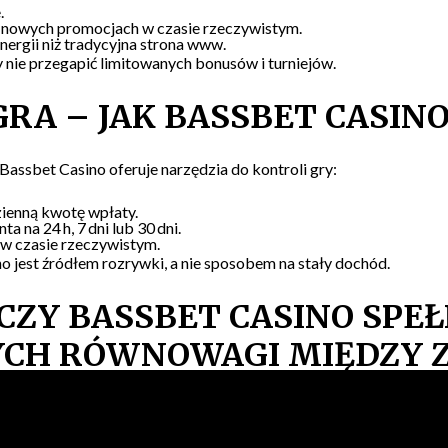
.
o nowych promocjach w czasie rzeczywistym.
nergii niż tradycyjna strona www.
 nie przegapić limitowanych bonusów i turniejów.
RA – JAK BASSBET CASIN
Bassbet Casino oferuje narzędzia do kontroli gry:
ienną kwotę wpłaty.
na 24 h, 7 dni lub 30 dni.
 w czasie rzeczywistym.
no jest źródłem rozrywki, a nie sposobem na stały dochód.
ZY BASSBET CASINO SPEŁ
YCH RÓWNOWAGI MIĘDZY 
M?
zięki: