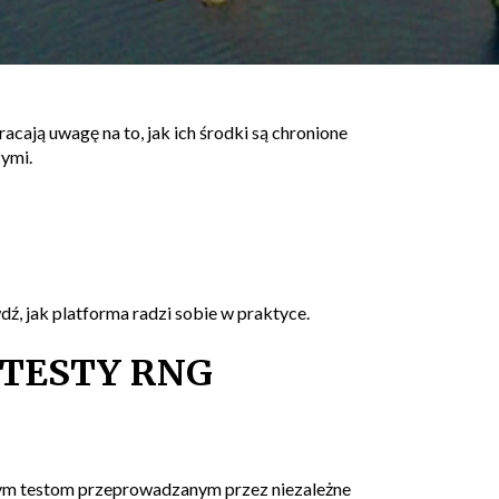
cają uwagę na to, jak ich środki są chronione
zymi.
dź, jak platforma radzi sobie w praktyce.
 TESTY RNG
nym testom przeprowadzanym przez niezależne