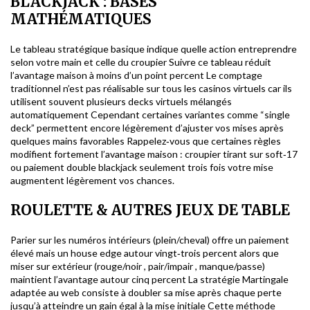
BLACKJACK : BASES
MATHÉMATIQUES
Le tableau stratégique basique indique quelle action entreprendre
selon votre main et celle du croupier​ Suivre ce tableau réduit
l’avantage maison à moins d’un point percent​ Le comptage
traditionnel n’est pas réalisable sur tous les casinos virtuels car ils
utilisent souvent plusieurs decks virtuels mélangés
automatiquement​ Cependant certaines variantes comme “single
deck” permettent encore légèrement d’ajuster vos mises après
quelques mains favorables​ Rappelez‑vous que certaines règles
modifient fortement l’avantage maison : croupier tirant sur soft‑17
ou paiement double blackjack seulement trois fois votre mise
augmentent légèrement vos chances​.
ROULETTE & AUTRES JEUX DE TABLE
Parier sur les numéros intérieurs (plein/cheval) offre un paiement
élevé mais un house edge autour vingt‑trois percent alors que
miser sur extérieur (rouge/noir , pair/impair , manque/passe)
maintient l’avantage autour cinq percent​ La stratégie Martingale
adaptée au web consiste à doubler sa mise après chaque perte
jusqu’à atteindre un gain égal à la mise initiale​ Cette méthode