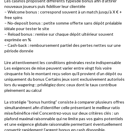
Les casinos proposent différents typesde bonus afin d’attirer
nouveaux joueurs puis fidéliser leur clientèle​
– Welcome bonus : correspond souvent à un match jusqu’à X € +
free spins
– No‑deposit bonus : petite somme offerte sans dépôt préalable
idéale pour tester le site
– Reload bonus : remise sur chaque dépôt ultérieur souvent
exprimée en %
– Cash‑back : remboursement partiel des pertes nettes sur une
période donnée
Lire attentivement les conditions générales reste indispensable​
Les exigences de mise peuvent varier entre vingt fois voire
cinquante fois le montant reçu selon qu’il provient d’un dépôt ou
uniquement du bonus​ Certains jeux sont exclusivement autorisés
lors du wagering ; privilégiez donc ceux dont le taux contribue
pleinement au calcul​
La stratégie “bonus hunting” consiste à comparer plusieurs offres
simultanément afin d’identifier celle présentant le meilleur ratio
mise/bénéfice réel​ Concentrez‑vous sur deux critères clés : un
plafond maximal raisonnable qui ne limite pas vos gains potentiels ​
et une exigence globale raisonnable permettant éventuellement
convertir rapidement l’argent bonus en cash disponible.​