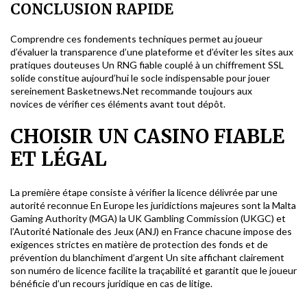
CONCLUSION RAPIDE
Comprendre ces fondements techniques permet au joueur
d’évaluer la transparence d’une plateforme et d’éviter les sites aux
pratiques douteuses Un RNG fiable couplé à un chiffrement SSL
solide constitue aujourd’hui le socle indispensable pour jouer
sereinement Basketnews.Net recommande toujours aux
novices de vérifier ces éléments avant tout dépôt.
CHOISIR UN CASINO FIABLE
ET LÉGAL
La première étape consiste à vérifier la licence délivrée par une
autorité reconnue En Europe les juridictions majeures sont la Malta
Gaming Authority (MGA) la UK Gambling Commission (UKGC) et
l’Autorité Nationale des Jeux (ANJ) en France chacune impose des
exigences strictes en matière de protection des fonds et de
prévention du blanchiment d’argent Un site affichant clairement
son numéro de licence facilite la traçabilité et garantit que le joueur
bénéficie d’un recours juridique en cas de litige.