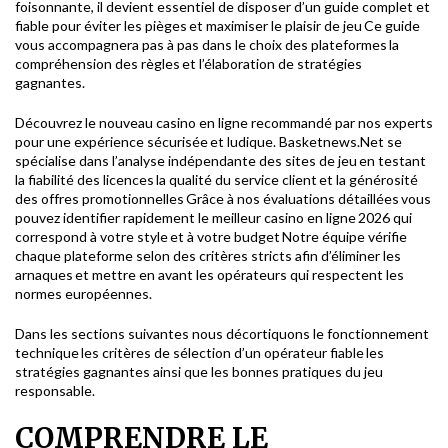
foisonnante, il devient essentiel de disposer d’un guide complet et
fiable pour éviter les pièges et maximiser le plaisir de jeu Ce guide
vous accompagnera pas à pas dans le choix des plateformes la
compréhension des règles et l’élaboration de stratégies
gagnantes.
Découvrez le
nouveau casino en ligne
recommandé par nos experts
pour une expérience sécurisée et ludique. Basketnews.Net se
spécialise dans l’analyse indépendante des sites de jeu en testant
la fiabilité des licences la qualité du service client et la générosité
des offres promotionnelles Grâce à nos évaluations détaillées vous
pouvez identifier rapidement le meilleur casino en ligne 2026 qui
correspond à votre style et à votre budget Notre équipe vérifie
chaque plateforme selon des critères stricts afin d’éliminer les
arnaques et mettre en avant les opérateurs qui respectent les
normes européennes.
Dans les sections suivantes nous décortiquons le fonctionnement
technique les critères de sélection d’un opérateur fiable les
stratégies gagnantes ainsi que les bonnes pratiques du jeu
responsable.
COMPRENDRE LE