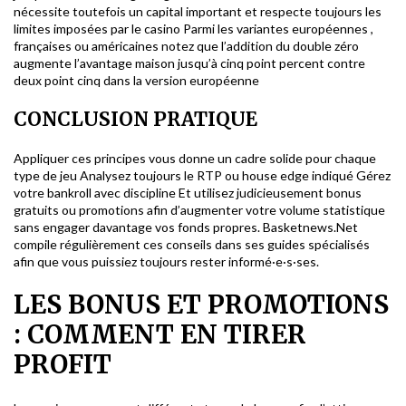
nécessite toutefois un capital important et respecte toujours les
limites imposées par le casino​ Parmi les variantes européennes ,
françaises ou américaines notez que l’addition du double zéro
augmente l’avantage maison jusqu’à cinq point percent contre
deux point cinq dans la version européenne​
CONCLUSION PRATIQUE
Appliquer ces principes vous donne un cadre solide pour chaque
type de jeu​ Analysez toujours le RTP ou house edge indiqué​ Gérez
votre bankroll avec discipline​ Et utilisez judicieusement bonus
gratuits ou promotions afin d’augmenter votre volume statistique
sans engager davantage vos fonds propres​. Basketnews.Net
compile régulièrement ces conseils dans ses guides spécialisés
afin que vous puissiez toujours rester informé·e·s·ses​.
LES BONUS ET PROMOTIONS
: COMMENT EN TIRER
PROFIT