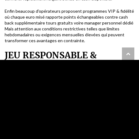
Enfin beaucoup d’opérateurs proposent programmes VIP & fidélité
où chaque euro misé rapporte points échangeables contre cash
back supplémentaire tours gratuits voire manager personnel dédié​
Mais attention aux conditions restrictives telles que limites
hebdomadaires ou exigences mensuelles élevées qui peuvent
transformer ces avantages en contrainte.​
JEU RESPONSABLE &
PRÉVENTION DES
DÉPENDANCES
Reconnaître tôt les signes annonciateurs évite bien souvent que
le loisir devienne problème​ Parmi eux on retrouve : perte
progressive du contrôle financier , augmentation notable du temps
passé devant l’écran , irritabilité lorsqu’on ne joue pas , mensonges
concernant son activité ludique ​ Une auto‑évaluation rapide peut
être réalisée grâce à ce petit questionnaire :
Jouez‑vous plus longtemps que prévu ?
Dépensez‑vous davantage que ce que vous pouvez vous