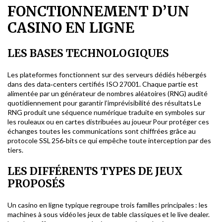
FONCTIONNEMENT D’UN
CASINO EN LIGNE
LES BASES TECHNOLOGIQUES
Les plateformes fonctionnent sur des serveurs dédiés hébergés
dans des data‑centers certifiés ISO 27001. Chaque partie est
alimentée par un générateur de nombres aléatoires (RNG) audité
quotidiennement pour garantir l’imprévisibilité des résultats Le
RNG produit une séquence numérique traduite en symboles sur
les rouleaux ou en cartes distribuées au joueur Pour protéger ces
échanges toutes les communications sont chiffrées grâce au
protocole SSL 256‑bits ce qui empêche toute interception par des
tiers.
LES DIFFÉRENTS TYPES DE JEUX
PROPOSÉS
Un casino en ligne typique regroupe trois familles principales : les
machines à sous vidéo les jeux de table classiques et le live dealer.