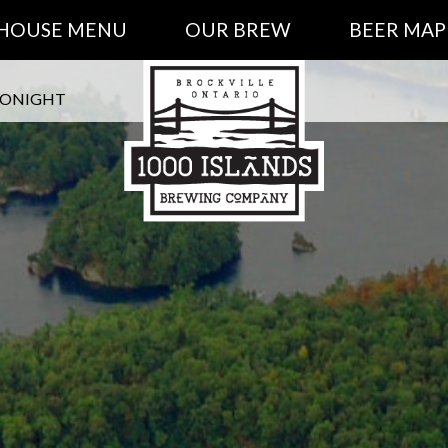
 HOUSE MENU
OUR BREW
BEER MAP
TONIGHT