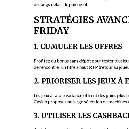
de longs délais de paiement.
STRATÉGIES AVANC
FRIDAY
1. CUMULER LES OFFRES
Profitez du bonus sans dépôt pour tester plusie
de rencontrer un titre à haut RTP (retour au joue
2. PRIORISER LES JEUX À
Les jeux à faible variance offrent des gains plus
Casino propose une large sélection de machines 
3. UTILISER LES CASHBA