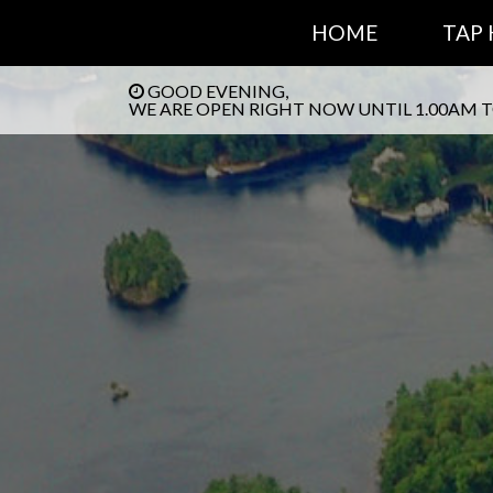
HOME
TAP
GOOD EVENING,
WE ARE OPEN RIGHT NOW UNTIL 1.00AM 