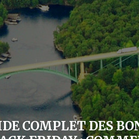
IDE COMPLET DES BO