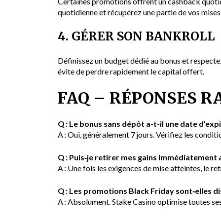
Certaines promotions offrent un cashback quotidie
quotidienne et récupérez une partie de vos mise
4. GÉRER SON BANKROLL
Définissez un budget dédié au bonus et respectez-
évite de perdre rapidement le capital offert.
FAQ – RÉPONSES R
Q : Le bonus sans dépôt a-t-il une date d’expi
A : Oui, généralement 7 jours. Vérifiez les condit
Q : Puis‑je retirer mes gains immédiatement 
A : Une fois les exigences de mise atteintes, le r
Q : Les promotions Black Friday sont‑elles di
A : Absolument. Stake Casino optimise toutes ses