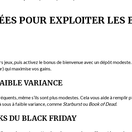
ÉES POUR EXPLOITER LES
urs jeux, puis activez le bonus de bienvenue avec un dépôt modest
ur) qui maximise vos gains.
 FAIBLE VARIANCE
 fréquents, même s’ils sont plus modestes. Cela vous aide à remplir 
à sous à faible variance, comme
Starburst
ou
Book of Dead
.
CKS DU BLACK FRIDAY