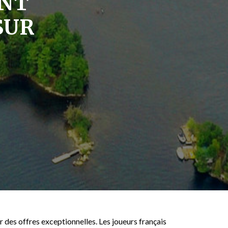
ENT
SUR
er des offres exceptionnelles. Les joueurs français