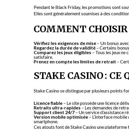
Pendant le Black Friday, les promotions sont souv
Elles sont généralement soumises à des conditions 
COMMENT CHOISIR 
Vérifiez les exigences de mise
– Un bonus avec 
Regardez la durée de validité
– Certains bonus 
Comparez les jeux éligibles
– Tous les jeux ne 
satisfaire.
Prenez en compte les limites de retrait
– Cert
STAKE CASINO : CE
Stake Casino se distingue par plusieurs points for
Licence fiable
– Le site possède une licence déliv
Retraits ultra-rapides
– Les demandes de retrai
Support client 24/7
– Un service d’assistance ré
Version mobile optimisée
– L’interface mobile 
smartphone.
Ces atouts font de Stake Casino une plateforme f