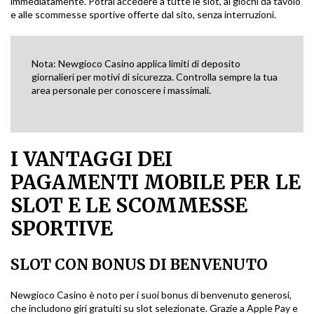
immediatamente. Potrai accedere a tutte le slot, ai giochi da tavolo
e alle scommesse sportive offerte dal sito, senza interruzioni.
Nota: Newgioco Casino applica limiti di deposito
giornalieri per motivi di sicurezza. Controlla sempre la tua
area personale per conoscere i massimali.
I VANTAGGI DEI
PAGAMENTI MOBILE PER LE
SLOT E LE SCOMMESSE
SPORTIVE
SLOT CON BONUS DI BENVENUTO
Newgioco Casino è noto per i suoi bonus di benvenuto generosi,
che includono giri gratuiti su slot selezionate. Grazie a Apple Pay e