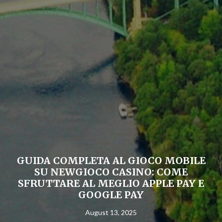
GUIDA COMPLETA AL GIOCO MOBILE
SU NEWGIOCO CASINO: COME
SFRUTTARE AL MEGLIO APPLE PAY E
GOOGLE PAY
August 13, 2025