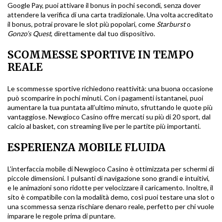
Google Pay, puoi attivare il bonus in pochi secondi, senza dover
attendere la verifica di una carta tradizionale. Una volta accreditato
il bonus, potrai provare le slot più popolari, come
Starburst
o
Gonzo’s Quest
, direttamente dal tuo dispositivo.
SCOMMESSE SPORTIVE IN TEMPO
REALE
Le scommesse sportive richiedono reattività: una buona occasione
può scomparire in pochi minuti. Con i pagamenti istantanei, puoi
aumentare la tua puntata all’ultimo minuto, sfruttando le quote più
vantaggiose. Newgioco Casino offre mercati su più di 20 sport, dal
calcio al basket, con streaming live per le partite più importanti.
ESPERIENZA MOBILE FLUIDA
L’interfaccia mobile di Newgioco Casino è ottimizzata per schermi di
piccole dimensioni. I pulsanti di navigazione sono grandi e intuitivi,
e le animazioni sono ridotte per velocizzare il caricamento. Inoltre, il
sito è compatibile con la modalità demo, così puoi testare una slot o
una scommessa senza rischiare denaro reale, perfetto per chi vuole
imparare le regole prima di puntare.