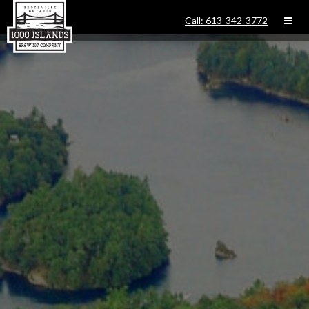
Call: 613-342-3772