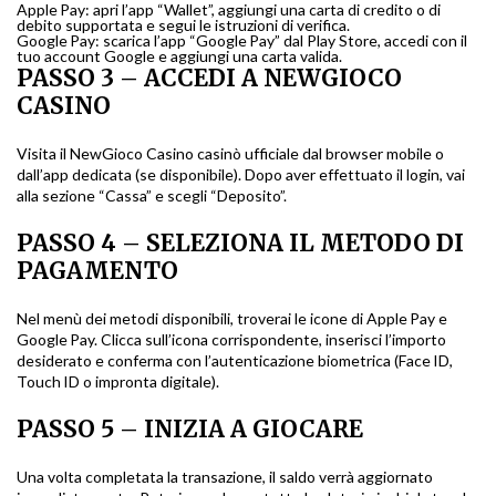
Apple Pay: apri l’app “Wallet”, aggiungi una carta di credito o di
debito supportata e segui le istruzioni di verifica.
Google Pay: scarica l’app “Google Pay” dal Play Store, accedi con il
tuo account Google e aggiungi una carta valida.
PASSO 3 – ACCEDI A NEWGIOCO
CASINO
Visita il NewGioco Casino casinò ufficiale dal browser mobile o
dall’app dedicata (se disponibile). Dopo aver effettuato il login, vai
alla sezione “Cassa” e scegli “Deposito”.
PASSO 4 – SELEZIONA IL METODO DI
PAGAMENTO
Nel menù dei metodi disponibili, troverai le icone di Apple Pay e
Google Pay. Clicca sull’icona corrispondente, inserisci l’importo
desiderato e conferma con l’autenticazione biometrica (Face ID,
Touch ID o impronta digitale).
PASSO 5 – INIZIA A GIOCARE
Una volta completata la transazione, il saldo verrà aggiornato