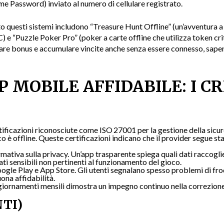
e Password) inviato al numero di cellulare registrato.
 questi sistemi includono “Treasure Hunt Offline” (un’avventura a
 e “Puzzle Poker Pro” (poker a carte offline che utilizza token critto
are bonus e accumulare vincite anche senza essere connesso, sapen
P MOBILE AFFIDABILE: I C
tificazioni riconosciute come ISO 27001 per la gestione della sicu
o è offline. Queste certificazioni indicano che il provider segue st
mativa sulla privacy. Un’app trasparente spiega quali dati raccoglie 
ti sensibili non pertinenti al funzionamento del gioco.
gle Play e App Store. Gli utenti segnalano spesso problemi di fro
ona affidabilità.
iornamenti mensili dimostra un impegno continuo nella correzione di
NTI)