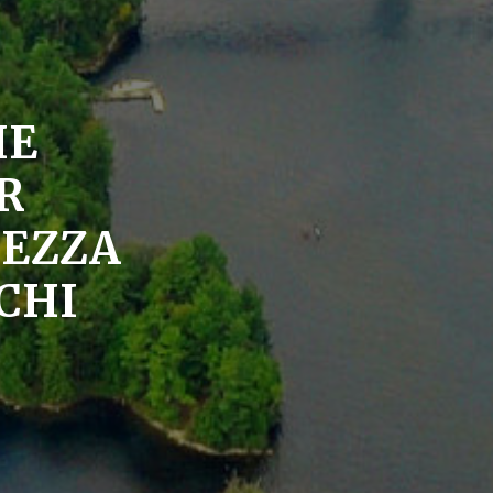
HE
R
REZZA
CHI