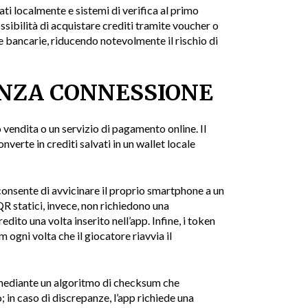
ati localmente e sistemi di verifica al primo
ssibilità di acquistare crediti tramite voucher o
bancarie, riducendo notevolmente il rischio di
ENZA CONNESSIONE
o vendita o un servizio di pagamento online. Il
verte in crediti salvati in un wallet locale
consente di avvicinare il proprio smartphone a un
QR statici, invece, non richiedono una
dito una volta inserito nell’app. Infine, i token
 ogni volta che il giocatore riavvia il
ne mediante un algoritmo di checksum che
; in caso di discrepanze, l’app richiede una