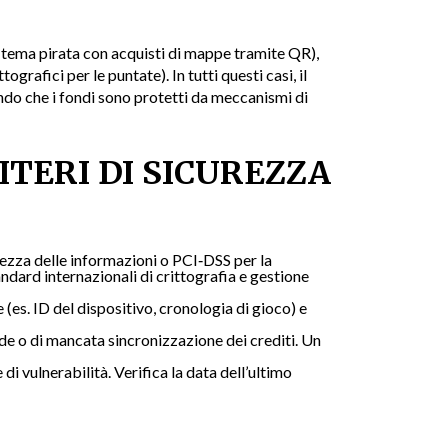
 tema pirata con acquisti di mappe tramite QR),
grafici per le puntate). In tutti questi casi, il
do che i fondi sono protetti da meccanismi di
RITERI DI SICUREZZA
rezza delle informazioni o PCI‑DSS per la
andard internazionali di crittografia e gestione
(es. ID del dispositivo, cronologia di gioco) e
de o di mancata sincronizzazione dei crediti. Un
 vulnerabilità. Verifica la data dell’ultimo