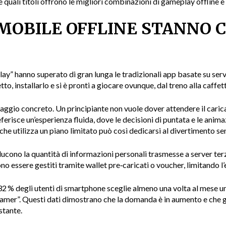
 e quali titoli offrono le migliori combinazioni di gameplay offline 
I MOBILE OFFLINE STANNO
ay” hanno superato di gran lunga le tradizionali app basate su serv
to, installarlo e si è pronti a giocare ovunque, dal treno alla caffet
antaggio concreto. Un principiante non vuole dover attendere il caric
risce un’esperienza fluida, dove le decisioni di puntata e le animazi
he utilizza un piano limitato può così dedicarsi al divertimento se
 riducono la quantità di informazioni personali trasmesse a server te
ono essere gestiti tramite wallet pre‑caricati o voucher, limitando l’
 32 % degli utenti di smartphone sceglie almeno una volta al mese un
amer”. Questi dati dimostrano che la domanda è in aumento e che gl
stante.