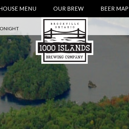
 HOUSE MENU
OUR BREW
BEER MAP
TONIGHT