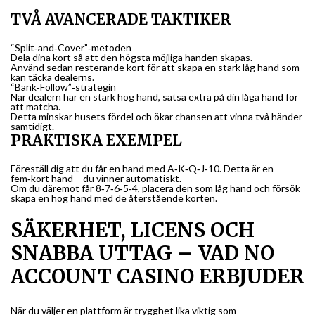
TVÅ AVANCERADE TAKTIKER
“Split‑and‑Cover”‑metoden
Dela dina kort så att den högsta möjliga handen skapas.
Använd sedan resterande kort för att skapa en stark låg hand som
kan täcka dealerns.
“Bank‑Follow”‑strategin
När dealern har en stark hög hand, satsa extra på din låga hand för
att matcha.
Detta minskar husets fördel och ökar chansen att vinna två händer
samtidigt.
PRAKTISKA EXEMPEL
Föreställ dig att du får en hand med A‑K‑Q‑J‑10. Detta är en
fem‑kort hand – du vinner automatiskt.
Om du däremot får 8‑7‑6‑5‑4, placera den som låg hand och försök
skapa en hög hand med de återstående korten.
SÄKERHET, LICENS OCH
SNABBA UTTAG – VAD NO
ACCOUNT CASINO ERBJUDER
När du väljer en plattform är trygghet lika viktig som