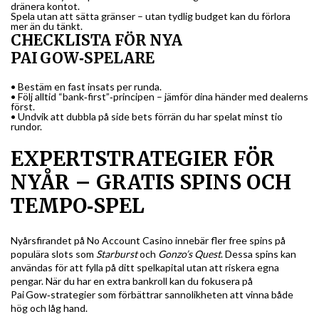
dränera kontot.
Spela utan att sätta gränser – utan tydlig budget kan du förlora
mer än du tänkt.
CHECKLISTA FÖR NYA
PAI GOW‑SPELARE
• Bestäm en fast insats per runda.
• Följ alltid “bank‑first”‑principen – jämför dina händer med dealerns
först.
• Undvik att dubbla på side bets förrän du har spelat minst tio
rundor.
EXPERTSTRATEGIER FÖR
NYÅR – GRATIS SPINS OCH
TEMPO‑SPEL
Nyårsfirandet på No Account Casino innebär fler free spins på
populära slots som
Starburst
och
Gonzo’s Quest
. Dessa spins kan
användas för att fylla på ditt spelkapital utan att riskera egna
pengar. När du har en extra bankroll kan du fokusera på
Pai Gow‑strategier som förbättrar sannolikheten att vinna både
hög och låg hand.