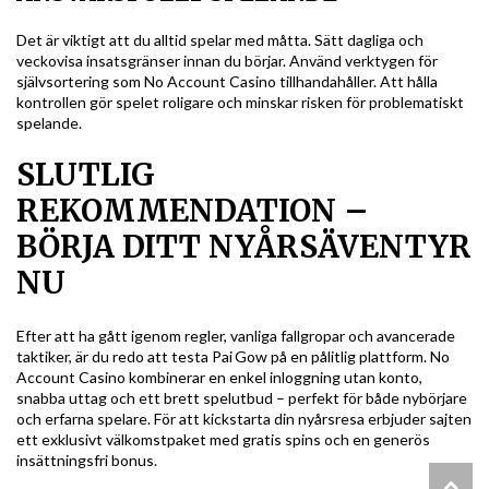
Det är viktigt att du alltid spelar med måtta. Sätt dagliga och
veckovisa insatsgränser innan du börjar. Använd verktygen för
självsortering som No Account Casino tillhandahåller. Att hålla
kontrollen gör spelet roligare och minskar risken för problematiskt
spelande.
SLUTLIG
REKOMMENDATION –
BÖRJA DITT NYÅRSÄVENTYR
NU
Efter att ha gått igenom regler, vanliga fallgropar och avancerade
taktiker, är du redo att testa Pai Gow på en pålitlig plattform. No
Account Casino kombinerar en enkel inloggning utan konto,
snabba uttag och ett brett spelutbud – perfekt för både nybörjare
och erfarna spelare. För att kickstarta din nyårsresa erbjuder sajten
ett exklusivt välkomstpaket med gratis spins och en generös
insättningsfri bonus.