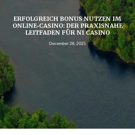
ERFOLGREICH BONUS NUTZEN IM
ONLINE‑CASINO: DER PRAXISNAHE
LEITFADEN FÜR N1 CASINO
December 28, 2025