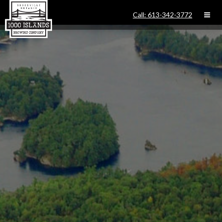
Call: 613-342-3772