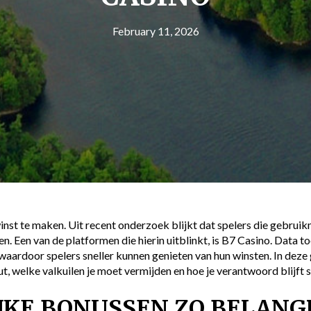
February 11, 2026
inst te maken. Uit recent onderzoek blijkt dat spelers die gebr
. Een van de platformen die hierin uitblinkt, is B7 Casino. Data t
ardoor spelers sneller kunnen genieten van hun winsten. In deze g
, welke valkuilen je moet vermijden en hoe je verantwoord blijft s
KE BONUSSEN ZO BELANGR