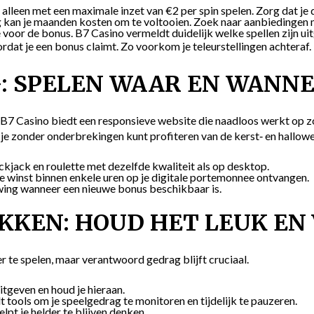
alleen met een maximale inzet van €2 per spin spelen. Zorg dat je d
 kan je maanden kosten om te voltooien. Zoek naar aanbiedingen 
ee voor de bonus. B7 Casino vermeldt duidelijk welke spellen zijn ui
dat je een bonus claimt. Zo voorkom je teleurstellingen achteraf.
: SPELEN WAAR EN WANNE
B7 Casino biedt een responsieve website die naadloos werkt op zo
at je zonder onderbrekingen kunt profiteren van de kerst‑ en hallo
ackjack en roulette met dezelfde kwaliteit als op desktop.
je winst binnen enkele uren op je digitale portemonnee ontvangen.
wing wanneer een nieuwe bonus beschikbaar is.
EN: HOUD HET LEUK EN 
er te spelen, maar verantwoord gedrag blijft cruciaal.
uitgeven en houd je hieraan.
t tools om je speelgedrag te monitoren en tijdelijk te pauzeren.
lpt je helder te blijven denken.