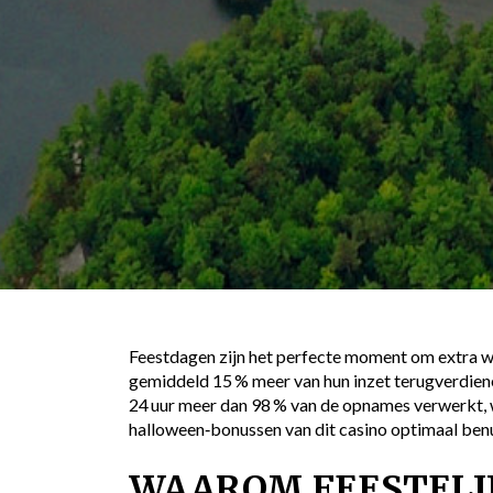
Feestdagen zijn het perfecte moment om extra w
gemiddeld 15 % meer van hun inzet terugverdienen
24 uur meer dan 98 % van de opnames verwerkt, wa
halloween‑bonussen van dit casino optimaal benut
WAAROM FEESTELIJ