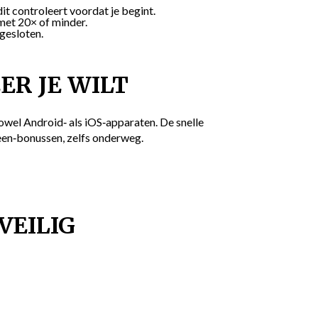
it controleert voordat je begint.
met 20× of minder.
tgesloten.
ER JE WILT
wel Android‑ als iOS‑apparaten. De snelle
ween‑bonussen, zelfs onderweg.
VEILIG