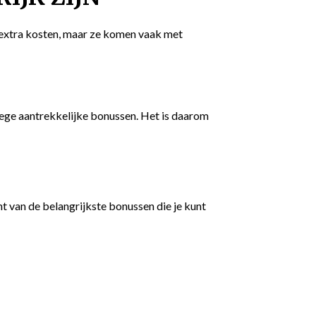
extra kosten, maar ze komen vaak met
wege aantrekkelijke bonussen. Het is daarom
t van de belangrijkste bonussen die je kunt