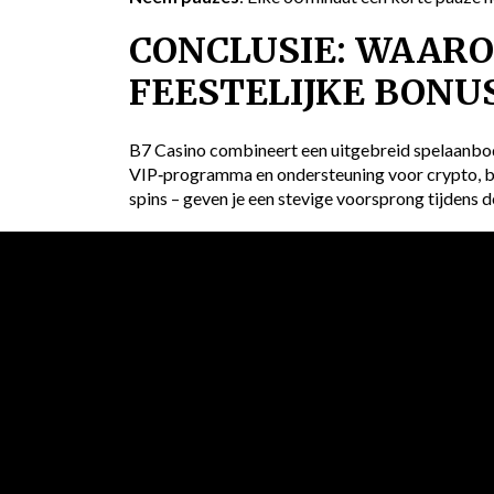
CONCLUSIE: WAARO
FEESTELIJKE BONU
B7 Casino combineert een uitgebreid spelaanbod
VIP‑programma en ondersteuning voor crypto, bi
spins – geven je een stevige voorsprong tijden
Kort samengevat
:
Snelle opnames
: 98 % van de uitbetalingen binn
Transparante voorwaarden
: Lage wagering en
Breed spelaanbod
: Slots, live dealer spellen
Mobiel vriendelijk
: Volledige functionaliteit o
Verantwoord spelen
: Tools voor limieten en zel
Ben je klaar om je feestelijke speelsessies naar e
halloween‑bonussen. Veel speelplezier en ontho