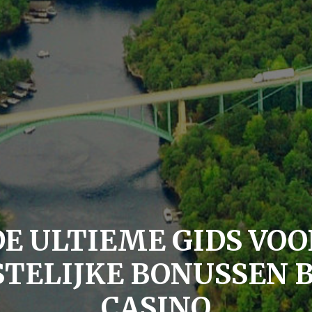
DE ULTIEME GIDS VOO
TELIJKE BONUSSEN B
CASINO