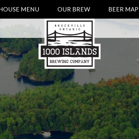
 HOUSE MENU
OUR BREW
BEER MAP