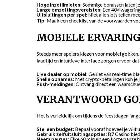
Hoge inzetlimieten
: Sommige bonussen laten je 
Lange omzettingsvereisten
: Een 40× wagering
Uitsluitingen per spel
: Niet alle slots tellen m
Tip
: Maak een checklist van de voorwaarden voor
MOBIELE ERVARING
Steeds meer spelers kiezen voor mobiel gokken. 
laadtijd en intuïtieve interface zorgen ervoor d
Live dealer op mobiel
: Geniet van real‑time bl
Snelle opnames
: Met crypto‑betalingen kun je 
Push‑meldingen
: Ontvang direct een waarschu
VERANTWOORD GOKK
Het is verleidelijk om tijdens de feestdagen lang
Stel een budget
: Bepaal vooraf hoeveel je wilt 
Gebruik zelfuitsluitingsopties
: B7 Casino bied
Neem pauzes
: Elke 60 minuut een korte pauze he