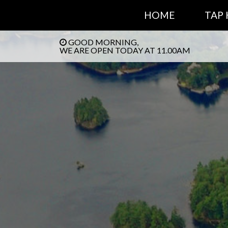
HOME
TAP
GOOD MORNING,
WE ARE OPEN TODAY AT 11.00AM