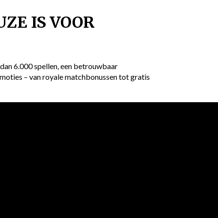
UZE IS VOOR
 dan 6.000 spellen, een betrouwbaar
moties – van royale matchbonussen tot gratis
7 Casino en claim de nieuwste kerst‑ of