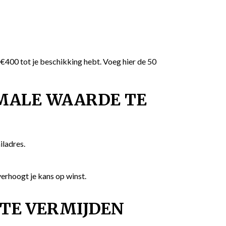
 €400 tot je beschikking hebt. Voeg hier de 50
MALE WAARDE TE
iladres.
verhoogt je kans op winst.
TE VERMIJDEN