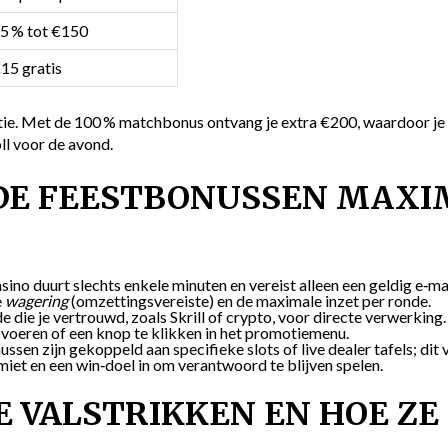
5 % tot €150
15 gratis
tactie. Met de 100 % matchbonus ontvang je extra €200, waardoor je
oll voor de avond.
DE FEESTBONUSSEN MAXI
sino duurt slechts enkele minuten en vereist alleen een geldig e‑ma
e
wagering
(omzettingsvereiste) en de maximale inzet per ronde.
 die je vertrouwd, zoals Skrill of crypto, voor directe verwerking.
e voeren of een knop te klikken in het promotiemenu.
ssen zijn gekoppeld aan specifieke slots of live dealer tafels; dit 
imiet en een win‑doel in om verantwoord te blijven spelen.
VALSTRIKKEN EN HOE ZE 