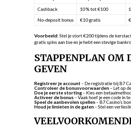
Cashback
10 % tot €100
1
No‑deposit bonus
€10 gratis
€
Voorbeeld
: Stel je stort €200 tijdens de kers
gratis spins aan toe en je hebt een stevige bankr
STAPPENPLAN OM 
GEVEN
Registreer je account
– De registratie bij B7 Ca
Controleer de bonusvoorwaarden
– Let op d
Doe je eerste storting
– Kies een betaalmethode
Activeer de bonus
– Vaak hoef je een code in t
Speel de aanbevolen spellen
– B7 Casino’s bonu
Houd je limieten in de gaten
– Stel een verliesl
VEELVOORKOMENDE 