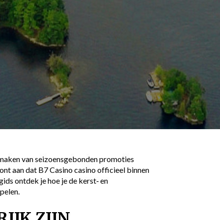
uikmaken van seizoensgebonden promoties
oont aan dat
B7 Casino casino officieel
binnen
ids ontdek je hoe je de kerst‑ en
pelen.
IJK ZIJN