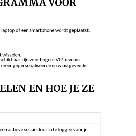
ROGRAMMA VOOR
n laptop of een smartphone wordt geplaatst,
t wisselen.
eschikbaar zijn voor hogere VIP‑niveaus.
 een meer gepersonaliseerde en winstgevende
LEN EN HOE JE ZE
 een actieve sessie door in te loggen vóór je