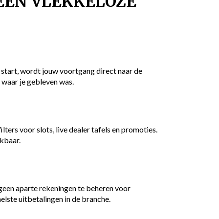
EEN VLEKKELOZE
 start, wordt jouw voortgang direct naar de
t waar je gebleven was.
ers voor slots, live dealer tafels en promoties.
kbaar.
 geen aparte rekeningen te beheren voor
elste uitbetalingen in de branche.