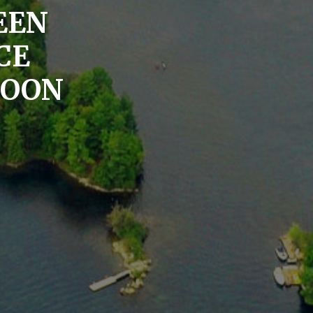
EEN
CE
ROON