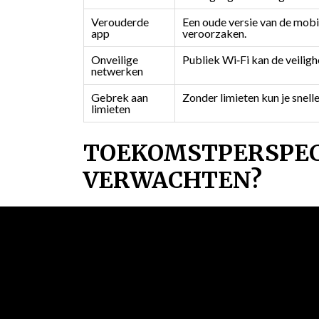
Verouderde
Een oude versie van de mob
app
veroorzaken.
Onveilige
Publiek Wi‑Fi kan de veiligh
netwerken
Gebrek aan
Zonder limieten kun je snelle
limieten
TOEKOMSTPERSPEC
VERWACHTEN?
De technologie achter cross‑device synchronisati
beste spellen en bonussen tonen, gebaseerd op hu
tafels een nog realistischer gevoel krijgen, zelfs
Kroon Casino investeert al in deze ontwikkeling
die spelers helpt hun RTP‑strategieën te optimal