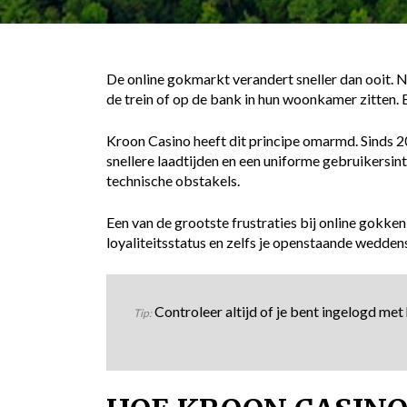
De online gokmarkt verandert sneller dan ooit. Ne
de trein of op de bank in hun woonkamer zitten. 
Kroon Casino heeft dit principe omarmd. Sinds 2
snellere laadtijden en een uniforme gebruikersint
technische obstakels.
Een van de grootste frustraties bij online gokken
loyaliteitsstatus en zelfs je openstaande wedden
Controleer altijd of je bent ingelogd met 
Tip: