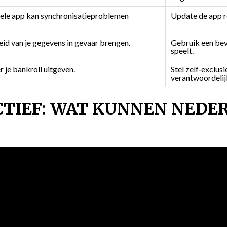
iele app kan synchronisatieproblemen
Update de app r
eid van je gegevens in gevaar brengen.
Gebruik een bev
speelt.
r je bankroll uitgeven.
Stel zelf‑exclusi
verantwoordelij
TIEF: WAT KUNNEN NEDE
e staat niet stil. Binnen enkele jaren verwachten experts dat AI‑
n speelgedrag op alle apparaten. Daarnaast zal augmented reality 
 op een klein scherm.
en. Het platform test momenteel AR‑functies voor een meeslepend
iseren. Voor Nederlandse spelers betekent dit een nog rijkere, ve