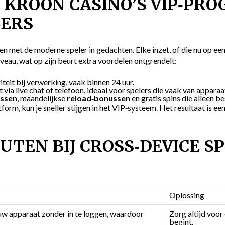
 KROON CASINO’S VIP‑P
LERS
n met de moderne speler in gedachten. Elke inzet, of die nu op ee
veau, wat op zijn beurt extra voordelen ontgrendelt:
iteit bij verwerking, vaak binnen 24 uur.
 via live chat of telefoon, ideaal voor spelers die vaak van apparaa
ssen
, maandelijkse
reload‑bonussen
en gratis spins die alleen b
latform, kun je sneller stijgen in het VIP‑systeem. Het resultaat is
EN BIJ CROSS‑DEVICE SPE
Oplossing
uw apparaat zonder in te loggen, waardoor
Zorg altijd voor
begint.