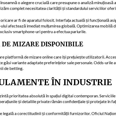
 înseamnă o alegere crucială care presupune o analiză minuțioasă a
alizăm complet necesitatea clarității și standardului serviciilor oferit
, oricare ar fi de aparatul folosit. Interfața actuală și funcțională as
te-ului afectează imediat mulțumirea globală. Optimizarea mobilă dev
 exclusiv smartphone-uri pentru a efectua pariurile.
 DE MIZARE DISPONIBILE
re platformă de mizare online care își prețuiește utilizatorii. Acces
oate găsi variante adaptate preferințelor sale personale. Odds-uril
ii de betting.
GULAMENTE ÎN INDUSTRIE
zintă prioritatea absolută în spațiul digital contemporan. Serviciile
rațiunile și detaliile private rămân confidențiale și protejate în fa
legală a corectitudinii și conformității furnizorilor. Oficiul Națio