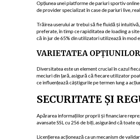
Opțiunea unei platforme de pariuri sportiv online
de provider specializat în
case de pariuri live
, re
Trăirea userului ar trebui să fie fluidă și intuitivă
preferate, în timp ce rapiditatea de loading a si
că în jur de 65% din utilizatori utilizează în mod
VARIETATEA OPȚIUNILOR
Diversitatea este un element crucial în cazul fieca
meciuri din țară, asigură că fiecare utilizator p
ce influențează câștigurile pe termen lung a acțiun
SECURITATE ȘI RE
Apărarea informațiilor proprii și financiare repre
avansate SSL cu 256 de biți, asigurând că toate ope
Licențierea acționează ca un mecanism de validare 