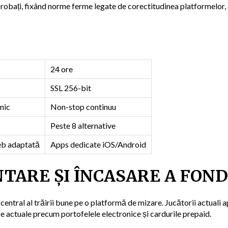
probați, fixând norme ferme legate de corectitudinea platformelor,
24 ore
SSL 256-bit
nic
Non-stop continuu
Peste 8 alternative
eb adaptată
Apps dedicate iOS/Android
NTARE ȘI ÎNCASARE A FON
central al trăirii bune pe o platformă de mizare. Jucătorii actuali 
ce actuale precum portofelele electronice și cardurile prepaid.