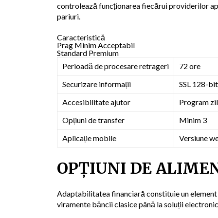
controlează funcționarea fiecărui providerilor a
pariuri.
Caracteristică
Prag Minim Acceptabil
Standard Premium
Perioadă de procesare retrageri
72 ore
Securizare informații
SSL 128-bit
Accesibilitate ajutor
Program zil
Opțiuni de transfer
Minim 3
Aplicație mobile
Versiune w
OPȚIUNI DE ALIME
Adaptabilitatea financiară constituie un element 
viramente băncii clasice până la soluții electroni