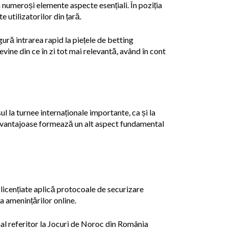
 numeroși elemente aspecte esențiali. În poziția
e utilizatorilor din țară.
igură intrarea rapid la piețele de betting
ine din ce în zi tot mai relevantă, având în cont
ul la turnee internaționale importante, ca și la
e avantajoase formează un alt aspect fundamental
 licențiate aplică protocoale de securizare
ța amenințărilor online.
nal referitor la Jocuri de Noroc din România