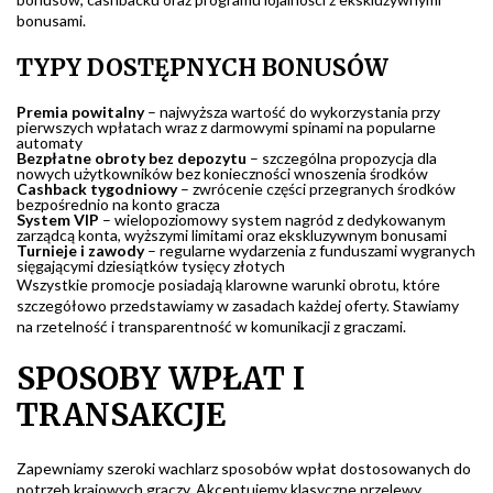
bonusami.
TYPY DOSTĘPNYCH BONUSÓW
Premia powitalny
– najwyższa wartość do wykorzystania przy
pierwszych wpłatach wraz z darmowymi spinami na popularne
automaty
Bezpłatne obroty bez depozytu
– szczególna propozycja dla
nowych użytkowników bez konieczności wnoszenia środków
Cashback tygodniowy
– zwrócenie części przegranych środków
bezpośrednio na konto gracza
System VIP
– wielopoziomowy system nagród z dedykowanym
zarządcą konta, wyższymi limitami oraz ekskluzywnym bonusami
Turnieje i zawody
– regularne wydarzenia z funduszami wygranych
sięgającymi dziesiątków tysięcy złotych
Wszystkie promocje posiadają klarowne warunki obrotu, które
szczegółowo przedstawiamy w zasadach każdej oferty. Stawiamy
na rzetelność i transparentność w komunikacji z graczami.
SPOSOBY WPŁAT I
TRANSAKCJE
Zapewniamy szeroki wachlarz sposobów wpłat dostosowanych do
potrzeb krajowych graczy. Akceptujemy klasyczne przelewy