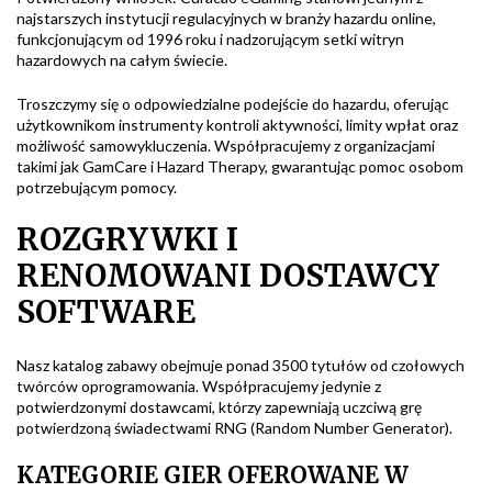
najstarszych instytucji regulacyjnych w branży hazardu online,
funkcjonującym od 1996 roku i nadzorującym setki witryn
hazardowych na całym świecie.
Troszczymy się o odpowiedzialne podejście do hazardu, oferując
użytkownikom instrumenty kontroli aktywności, limity wpłat oraz
możliwość samowykluczenia. Współpracujemy z organizacjami
takimi jak GamCare i Hazard Therapy, gwarantując pomoc osobom
potrzebującym pomocy.
ROZGRYWKI I
RENOMOWANI DOSTAWCY
SOFTWARE
Nasz katalog zabawy obejmuje ponad 3500 tytułów od czołowych
twórców oprogramowania. Współpracujemy jedynie z
potwierdzonymi dostawcami, którzy zapewniają uczciwą grę
potwierdzoną świadectwami RNG (Random Number Generator).
KATEGORIE GIER OFEROWANE W