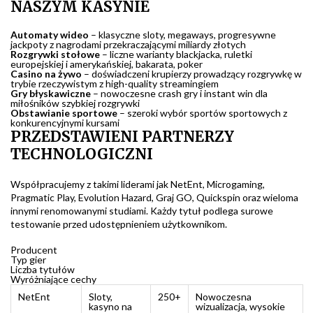
NASZYM KASYNIE
Automaty wideo
– klasyczne sloty, megaways, progresywne
jackpoty z nagrodami przekraczającymi miliardy złotych
Rozgrywki stołowe
– liczne warianty blackjacka, ruletki
europejskiej i amerykańskiej, bakarata, poker
Casino na żywo
– doświadczeni krupierzy prowadzący rozgrywkę w
trybie rzeczywistym z high-quality streamingiem
Gry błyskawiczne
– nowoczesne crash gry i instant win dla
miłośników szybkiej rozgrywki
Obstawianie sportowe
– szeroki wybór sportów sportowych z
konkurencyjnymi kursami
PRZEDSTAWIENI PARTNERZY
TECHNOLOGICZNI
Współpracujemy z takimi liderami jak NetEnt, Microgaming,
Pragmatic Play, Evolution Hazard, Graj GO, Quickspin oraz wieloma
innymi renomowanymi studiami. Każdy tytuł podlega surowe
testowanie przed udostępnieniem użytkownikom.
Producent
Typ gier
Liczba tytułów
Wyróżniające cechy
NetEnt
Sloty,
250+
Nowoczesna
kasyno na
wizualizacja, wysokie