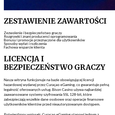
ZESTAWIENIE ZAWARTOŚCI
Zezwolenie i bezpieczeństwo graczy
Rozgrywki i znani producenci oprogramowania
Bonusy i promocje przeznaczone dla użytkowników
Sposoby wpłat i rozliczenia
Fachowa wsparcie klienta
LICENCJA I
BEZPIECZEŃSTWO GRACZY
Nasza witryna funkcjonuje na bazie obowiązującej licencji
hazardowej wydanej przez Curaçao eGaming, co gwarantuje pełną
legalność oferowanych usług.
Bison Casino
używa najbardziej
zaawansowane systemy szyfrowania SSL 128-bit, które
zabezpieczają wszelkie dane osobowe oraz operacje finansowe
użytkowników klientów przed nieautoryzowanym dostępem.
Potwierdzony wniosek: Curacao eGaming stanowi jednym z