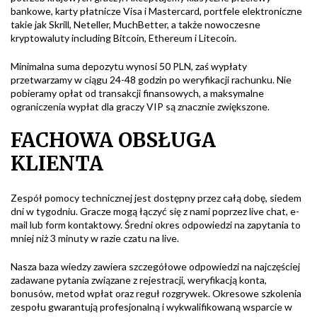
bankowe, karty płatnicze Visa i Mastercard, portfele elektroniczne
takie jak Skrill, Neteller, MuchBetter, a także nowoczesne
kryptowaluty including Bitcoin, Ethereum i Litecoin.
Minimalna suma depozytu wynosi 50 PLN, zaś wypłaty
przetwarzamy w ciągu 24-48 godzin po weryfikacji rachunku. Nie
pobieramy opłat od transakcji finansowych, a maksymalne
ograniczenia wypłat dla graczy VIP są znacznie zwiększone.
FACHOWA OBSŁUGA
KLIENTA
Zespół pomocy technicznej jest dostępny przez całą dobę, siedem
dni w tygodniu. Gracze mogą łączyć się z nami poprzez live chat, e-
mail lub form kontaktowy. Średni okres odpowiedzi na zapytania to
mniej niż 3 minuty w razie czatu na live.
Nasza baza wiedzy zawiera szczegółowe odpowiedzi na najczęściej
zadawane pytania związane z rejestracji, weryfikacją konta,
bonusów, metod wpłat oraz reguł rozgrywek. Okresowe szkolenia
zespołu gwarantują profesjonalną i wykwalifikowaną wsparcie w