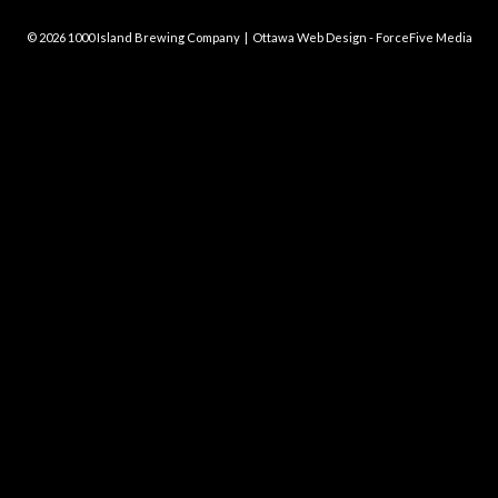
© 2026 1000 Island Brewing Company |
Ottawa Web Design
-
ForceFive Media