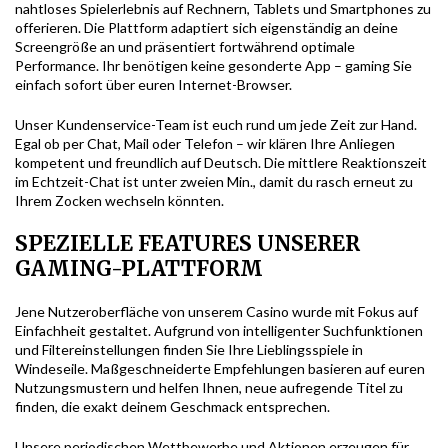
nahtloses Spielerlebnis auf Rechnern, Tablets und Smartphones zu
offerieren. Die Plattform adaptiert sich eigenständig an deine
Screengröße an und präsentiert fortwährend optimale
Performance. Ihr benötigen keine gesonderte App – gaming Sie
einfach sofort über euren Internet-Browser.
Unser Kundenservice-Team ist euch rund um jede Zeit zur Hand.
Egal ob per Chat, Mail oder Telefon – wir klären Ihre Anliegen
kompetent und freundlich auf Deutsch. Die mittlere Reaktionszeit
im Echtzeit-Chat ist unter zweien Min., damit du rasch erneut zu
Ihrem Zocken wechseln könnten.
SPEZIELLE FEATURES UNSERER
GAMING-PLATTFORM
Jene Nutzeroberfläche von unserem Casino wurde mit Fokus auf
Einfachheit gestaltet. Aufgrund von intelligenter Suchfunktionen
und Filtereinstellungen finden Sie Ihre Lieblingsspiele in
Windeseile. Maßgeschneiderte Empfehlungen basieren auf euren
Nutzungsmustern und helfen Ihnen, neue aufregende Titel zu
finden, die exakt deinem Geschmack entsprechen.
Unsere periodischen Wettbewerbe und Aktionen erzeugen für