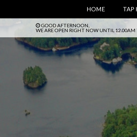
HOME
TAP
GOOD AFTERNOON,
WE ARE OPEN RIGHT NOW UNTIL 12.00AM