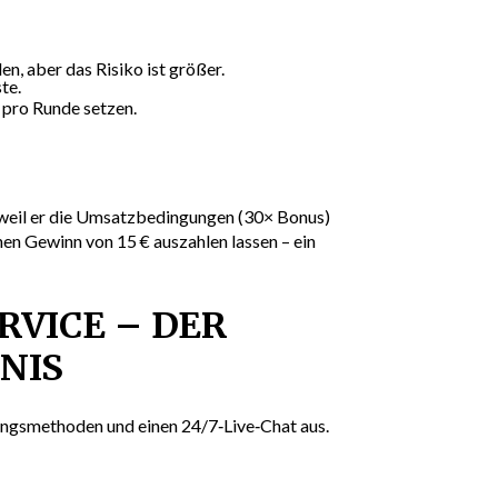
en, aber das Risiko ist größer.
te.
€ pro Runde setzen.
€, weil er die Umsatzbedingungen (30× Bonus)
nen Gewinn von 15 € auszahlen lassen – ein
VICE – DER
NIS
lungsmethoden und einen 24/7‑Live‑Chat aus.