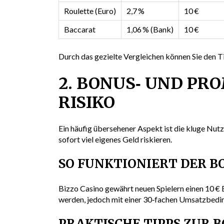
Roulette (Euro)
2,7 %
10 €
Baccarat
1,06 % (Bank)
10 €
Durch das gezielte Vergleichen können Sie den Ti
2. BONUS‑ UND PR
RISIKO
Ein häufig übersehener Aspekt ist die kluge Nu
sofort viel eigenes Geld riskieren.
SO FUNKTIONIERT DER 
Bizzo Casino gewährt neuen Spielern einen 10 € B
werden, jedoch mit einer 30‑fachen Umsatzbedi
PRAKTISCHE TIPPS ZUR