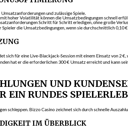
f Umsatzanforderungen und zulässige Spiele.
ts mit hoher Volatilität können die Umsatzbedingungen schnell erfüll
msatzanforderungen Schritt für Schritt erledigen, ohne große Verlus
der Spieler die Umsatzbedingungen, wenn sie durchschnittlich 0,10 
TZUNG
det sich für eine Live‑Blackjack‑Session mit einem Einsatz von 2 
nden hat er die erforderlichen 300 € Umsatz erreicht und kann sei
AHLUNGEN UND KUNDENSER
R EIN RUNDES SPIELERLEB
ngen schleppen. Bizzo Casino zeichnet sich durch schnelle Auszah
IGKEIT IM ÜBERBLICK