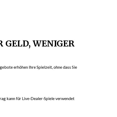
 GELD, WENIGER
bote erhöhen Ihre Spielzeit, ohne dass Sie
trag kann für Live‑Dealer‑Spiele verwendet