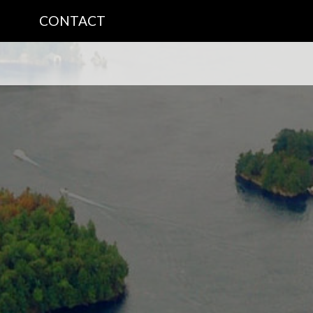
CONTACT